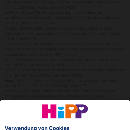
pregnant women: an overview of current knowns and unknowns. Am J
Clin Nutr 2016 Sep; 104 Suppl 3: 918S-923S
De-Regil, LM et al. Effects and safety of periconceptional oral folate
supplementation for preventing birth de-fects. Cochrane Database Syst
Rev 2015 Dec 14; (12): CD007950
Kereliuk, SM et al. Maternal Macronutrient Consumption and the
Developmental Origins of Metabolic Disease in the Offspring. Int J Mol
Sci 2017 Jul 6; 18(7)
Soliman, AT et al. Serum leptin concentrations during severe protein-
energy malnutrition: correlation with growth parameters and endocrine
function. Metabolism 2000 Jul; 49(7): 819-25
Fraker, PJ et al. Interrelationsship between zinc and immune function.
Fed Proc 1986 Apr; 45(5): 1474-1479
Sanz, Y. Gut microbiota and probiotics in maternal and infant health. Am
J Clin Nutr 2011 Dec; 94(6 Suppl): 2000 S-2005S)
Hooper, LV et al. Interactions between the microbiota and the immune
system. Science 2012 Jun 8; 336(6086): 1268-1273
Petersen, C, Round, JL. Defining dysbiosis and its influence on host
immunity and disease. Cell Microbiol 2014 Jul; 16(7): 1024-1033
© 2026 HiPP