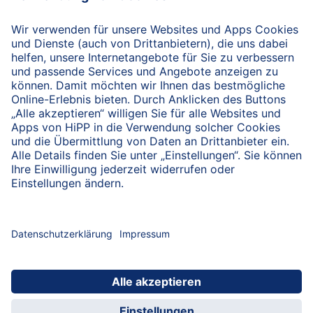
nach oben
HiPP Portal für Fachkreise
Fachkreise-Newsletter
HiPP Produkte
HiPP Infomaterial
Forschung & Studien
HiPP Vorträge
HiPP Fortbildungen
Bio bei HiPP
HiPP Hebammen-Akademie
Hebammen-Fortbildungen
Arbeitsmaterial
Servicematerial
Beratungsmaterial
HiPP Examenspaket
HiPP Kennenlernpaket
Hebammen-Newsletter
Datenschutzerklärung
Nutzungshinweise
Impressum
Kontakt
HiPP for Healthcare Professionals
hcp.hipp.com