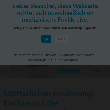
Skip to main content
Lieber Besucher, diese Webseite
Menü
richtet sich ausschließlich an
medizinische Fachkreise.
HiPP Portal für Fachkreise
Ich gehöre einer medizinischen Berufsgruppe an
Schwangerschaft & Geburt
Ja
Nein
Ich möchte diesen Hinweis in Zukunft nicht mehr
erhalten (nur für "Ja" möglich)
Mütterlichen Ernährung:
Einfluss auf die