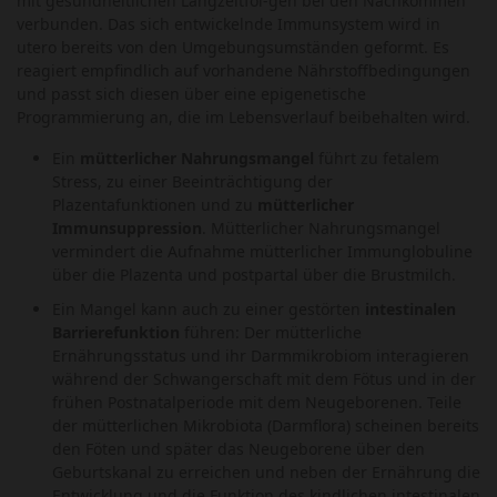
mit gesundheitlichen Langzeitfol-gen bei den Nachkommen
verbunden. Das sich entwickelnde Immunsystem wird in
utero bereits von den Umgebungsumständen geformt. Es
reagiert empfindlich auf vorhandene Nährstoffbedingungen
und passt sich diesen über eine epigenetische
Programmierung an, die im Lebensverlauf beibehalten wird.
Ein
mütterlicher Nahrungsmangel
führt zu fetalem
Stress, zu einer Beeinträchtigung der
Plazentafunktionen und zu
mütterlicher
Immunsuppression
. Mütterlicher Nahrungsmangel
vermindert die Aufnahme mütterlicher Immunglobuline
über die Plazenta und postpartal über die Brustmilch.
Ein Mangel kann auch zu einer gestörten
intestinalen
Barrierefunktion
führen: Der mütterliche
Ernährungsstatus und ihr Darmmikrobiom interagieren
während der Schwangerschaft mit dem Fötus und in der
frühen Postnatalperiode mit dem Neugeborenen. Teile
der mütterlichen Mikrobiota (Darmflora) scheinen bereits
den Föten und später das Neugeborene über den
Geburtskanal zu erreichen und neben der Ernährung die
Entwicklung und die Funktion des kindlichen intestinalen