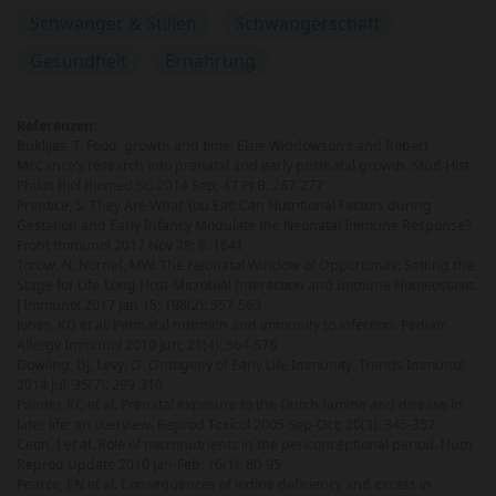
Schwanger & Stillen
Schwangerschaft
Gesundheit
Ernährung
Referenzen:
Buklijas, T. Food, growth and time: Elsie Widdowson’s and Robert
McCance’s research into prenatal and early postnatal growth. Stud Hist
Philos Biol Biomed Sci 2014 Sep; 47 Pt B: 267-277
Prentice, S. They Are What You Eat: Can Nutritional Factors during
Gestation and Early Infancy Modulate the Neonatal Immune Response?
Front Immunol 2017 Nov 28; 8: 1641
Torow, N, Nornef, MW. The Neonatal Window of Opportunity: Setting the
Stage for Life-Long Host-Microbial Interaction and Immune Homeostasis.
J Immunol 2017 Jan 15; 198(2): 557-563
Jones, KD et al. Perinatal nutrition and immunity to infection. Pediatr
Allergy Immunol 2010 Jun; 21(4): 564-576
Dowling, DJ, Levy, O. Ontogeny of Early Life Immunity. Trends Immunol
2014 Jul; 35(7): 299-310
Painter, RC et al. Prenatal exposure to the Dutch famine and disease in
later life: an overview. Reprod Toxicol 2005 Sep-Oct; 20(3): 345-352
Cetin, I et al. Role of micronutrients in the periconceptional period. Hum
Reprod Update 2010 Jan-Feb; 16(1): 80-95
Pearce, EN et al. Consequences of iodine deficiency and excess in