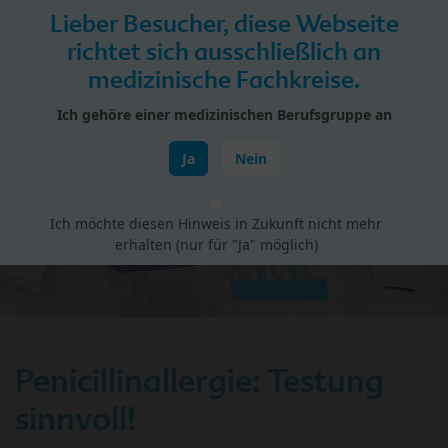
Skip to main content
Lieber Besucher, diese Webseite
Menü
richtet sich ausschließlich an
medizinische Fachkreise.
HiPP Portal für Fachkreise
Ich gehöre einer medizinischen Berufsgruppe an
Gesundheit Babys & Kinder
Ja
Nein
Ich möchte diesen Hinweis in Zukunft nicht mehr
erhalten (nur für "Ja" möglich)
Penicillinallergie: Testung
sinnvoll!