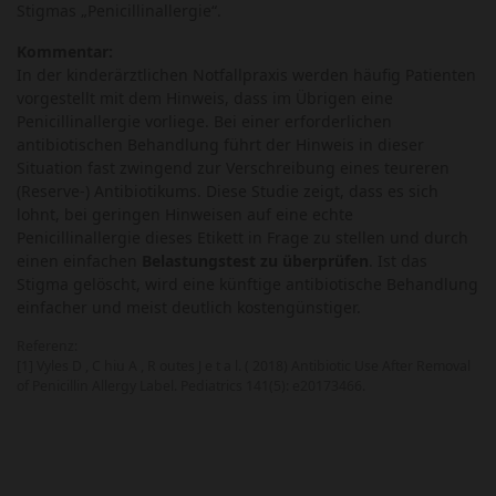
Stigmas „Penicillinallergie“.
Kommentar:
In der kinderärztlichen Notfallpraxis werden häufig Patienten
vorgestellt mit dem Hinweis, dass im Übrigen eine
Penicillinallergie vorliege. Bei einer erforderlichen
antibiotischen Behandlung führt der Hinweis in dieser
Situation fast zwingend zur Verschreibung eines teureren
(Reserve-) Antibiotikums. Diese Studie zeigt, dass es sich
lohnt, bei geringen Hinweisen auf eine echte
Penicillinallergie dieses Etikett in Frage zu stellen und durch
einen einfachen
Belastungstest zu überprüfen
. Ist das
Stigma gelöscht, wird eine künftige antibiotische Behandlung
einfacher und meist deutlich kostengünstiger.
Referenz:
[1] Vyles D , C hiu A , R outes J e t a l. ( 2018) Antibiotic Use After Removal
of Penicillin Allergy Label. Pediatrics 141(5): e20173466.