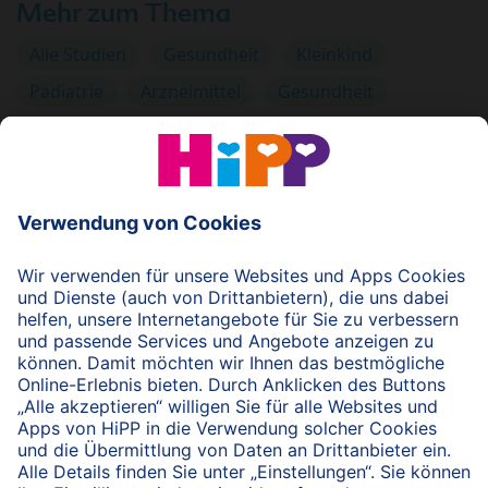
Mehr zum Thema
Alle Studien
Gesundheit
Kleinkind
Pädiatrie
Arzneimittel
Gesundheit
© 2026 HiPP
nach oben
HiPP Portal für Fachkreise
Fachkreise-Newsletter
HiPP Produkte
HiPP Infomaterial
Forschung & Studien
HiPP Vorträge
HiPP Fortbildungen
Bio bei HiPP
HiPP Hebammen-Akademie