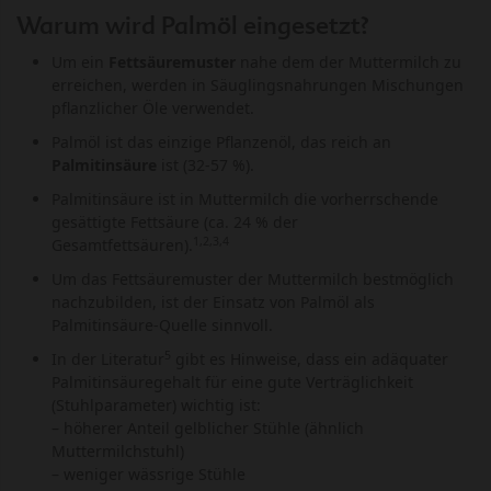
Warum wird Palmöl eingesetzt?
Um ein
Fettsäuremuster
nahe dem der Muttermilch zu
erreichen, werden in Säuglingsnahrungen Mischungen
pflanzlicher Öle verwendet.
Palmöl ist das einzige Pflanzenöl, das reich an
Palmitinsäure
ist (32-57 %).
Palmitinsäure ist in Muttermilch die vorherrschende
gesättigte Fettsäure (ca. 24 % der
1,2,3,4
Gesamtfettsäuren).
Um das Fettsäuremuster der Muttermilch bestmöglich
nachzubilden, ist der Einsatz von Palmöl als
Palmitinsäure-Quelle sinnvoll.
5
In der Literatur
gibt es Hinweise, dass ein adäquater
Palmitinsäuregehalt für eine gute Verträglichkeit
(Stuhlparameter) wichtig ist:
– höherer Anteil gelblicher Stühle (ähnlich
Muttermilchstuhl)
– weniger wässrige Stühle