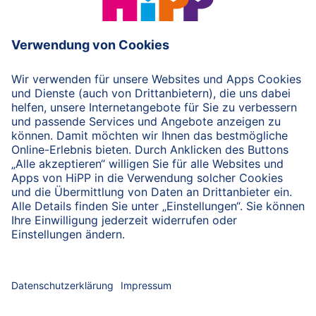
© 2026 HiPP
nach oben
HiPP Portal für Fachkreise
Fachkreise-Newsletter
HiPP Produkte
HiPP Infomaterial
Forschung & Studien
HiPP Vorträge
HiPP Fortbildungen
Bio bei HiPP
HiPP Hebammen-Akademie
Hebammen-Fortbildungen
Arbeitsmaterial
Servicematerial
Beratungsmaterial
HiPP Examenspaket
HiPP Kennenlernpaket
Hebammen-Newsletter
Datenschutzerklärung
Nutzungshinweise
Impressum
Kontakt