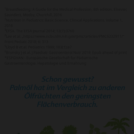
1
Breastfeeding: A Guide for the Medical Profession, 8th edition. Elsevier,
Saunders, Mosby, Churchill, 2016
2
Nutrition in Pediatrics: Basic Science, Clinical Applications. Volume 1,
2016
3
EFSA. The EFSA Journal 2014; 12(7):3760
4
Lee et al. „https://www.ncbi.nlm.nih.gov/pmc/articles/PMC6232911/“
Front Pediatr. 2018; 6: 313
5
Lloyd B et al. Pediatrics 1999; 103(1):e7
6
Bronsky J et al. J Paediatr Gastroenterol Nutr 2019; Epub ahead of print
*ESPGHAN - Europäische Gesellschaft für Pädiatrische
Gastroenterologie, Hepatologie und Ernährung
Schon gewusst?
Palmöl hat im Vergleich zu anderen
Ölfrüchten den geringsten
Flächenverbrauch.