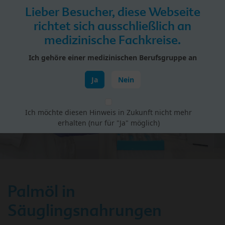
Skip to main content
Lieber Besucher, diese Webseite
Menü
richtet sich ausschließlich an
medizinische Fachkreise.
HiPP Portal für Fachkreise
Ich gehöre einer medizinischen Berufsgruppe an
Wissenswertes
Ja
Nein
Ich möchte diesen Hinweis in Zukunft nicht mehr
erhalten (nur für "Ja" möglich)
Palmöl in
Säuglingsnahrungen