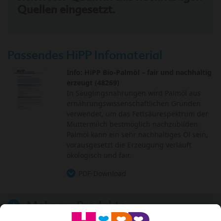
Quellen eingesetzt.
Passendes HiPP Infomaterial
Info: HiPP Bio-Palmöl – fair und nachhaltig
erzeugt (48269)
In Säuglingsnahrungen wird Palmöl aus
ernährungswissenschaftlichen Gründen
verwendet, um das Fettsäurespektrum der
Muttermilch bestmöglich nachzubilden.
Palmöl kann ein sehr nachhaltiges Öl sein,
vorausgesetzt die Erzeugung verläuft
ökologisch und fair.
PDF-Download
Mehr zu:
Produkte