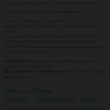
Säuglingsnahrungen sowie für Schwangere beleuchtet.
Es referierten folgende namhafte
Referenten
:
Prof. Kunz: „Prebiotics in Human Milk”
Prof. Flint: “Benefit of prebiotics in infant nutrition for gut
health”
Prof. Szajewska: “Benefit of prebiotics in infant nutrition”
Prof. Salminen: “Interaction of prebiotics with microbiota”
Dr. Michel: “Supplementing pregnant women with prebiotics
and benefit for the newborn”
Volltextzugriff
: Die Ergebnisse
des Workshops wurden als
Beilage in der Fachzeitschrift
Monatsschrift Kinderheilkunde
(Band 162, Heft 9) im
Sept
2014
publiziert.
Mehr zum Thema
Alle Studien
Schwanger & Stillen
Stillzeit
0-6 Monate
6-12 Monate
Darmgesundheit