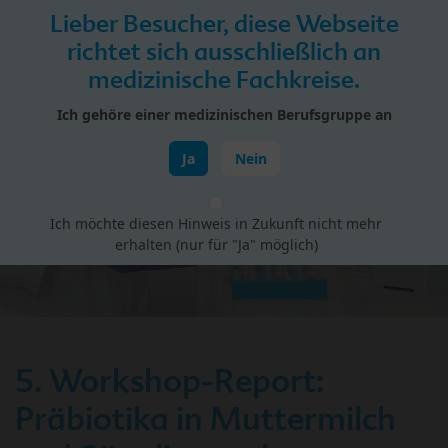
Skip to main content
Lieber Besucher, diese Webseite
Menü
richtet sich ausschließlich an
medizinische Fachkreise.
HiPP Portal für Fachkreise
Ich gehöre einer medizinischen Berufsgruppe an
HiPP Forschungskreis Muttermilch
Ja
Nein
Ich möchte diesen Hinweis in Zukunft nicht mehr
erhalten (nur für "Ja" möglich)
5. Workshop-Report:
Präbiotika in Muttermilch