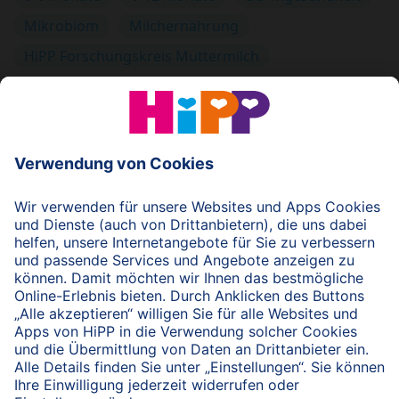
Mikrobiom
Milchernährung
HiPP Forschungskreis Muttermilch
© 2026 HiPP
nach oben
HiPP Portal für Fachkreise
Fachkreise-Newsletter
HiPP Produkte
HiPP Infomaterial
Forschung & Studien
HiPP Vorträge
HiPP Fortbildungen
Bio bei HiPP
HiPP Hebammen-Akademie
Hebammen-Fortbildungen
Arbeitsmaterial