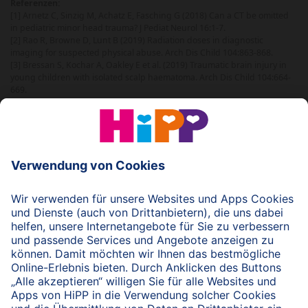
Referenzen:
[1] Arnetz C, Sinzig M, Achatz E, Fasching G (2018) Can a CT be omitted
in pediatric minor head trauma? J Pediat Neurol 16:1-7.
[2] Rao R, Browne D, Lunt B (2019) Radiation doses in diagnostic
imaging for suspected physical abuse. Arch Dis Child 104:863-868.
[3] Bressan S, Kochar A, Oakley E et al. (2019) Traumatic brain injury in
young children with isolated scalp haematoma. Arch Dis Child 104:664-
669.
© 2026 HiPP
nach oben
HiPP Portal für Fachkreise
Fachkreise-Newsletter
HiPP Produkte
HiPP Infomaterial
Forschung & Studien
HiPP Vorträge
HiPP Fortbildungen
Bio bei HiPP