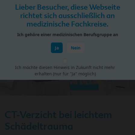
Skip to main content
Lieber Besucher, diese Webseite
Menü
richtet sich ausschließlich an
medizinische Fachkreise.
HiPP Portal für Fachkreise
Ich gehöre einer medizinischen Berufsgruppe an
Gesundheit Babys & Kinder
Ja
Nein
Ich möchte diesen Hinweis in Zukunft nicht mehr
erhalten (nur für "Ja" möglich)
CT-Verzicht bei leichtem
Schädeltrauma