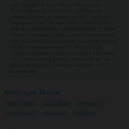
eines Schädel-CTs entspricht der natürlichen
Strahlenexposition eines ganzen Jahres [2]. Wie
schwierig dennoch ein Verzicht auf ein CT sein kann,
zeigen zwei Kinder, die eine intrakranielle Blutung,
aber keine neurologische Symptomatik (GSC 15) hatten.
Im frühen Kindesalter geben Ausmaß und Lokalisation
eines isolierten Schädelhämatoms zusätzliche Hinweise
auf die Notwendigkeit eines CTs: Parietale oder
occipitale Hämatome verdienen bis zum 2. Lebensjahr
ein CT [3]. Unabhängig von der Lokalisation gilt das
gleiche für Säuglinge mit einem Hämatom > 5cm
Durchmesser.
Mehr zum Thema
Alle Studien
Gesundheit
0-6 Monate
6-12 Monate
Kleinkind
Pädiatrie