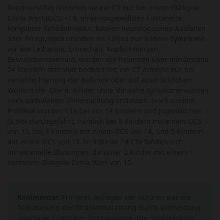
Routinemäßig ordneten sie ein CT nur bei einem Glasgow
Coma Wert (GCS) <14, einer vorgewölbten Fontanelle,
komplexer Schädelfraktur, fokalen neurologischen Ausfällen
oder Erregungszuständen an. Lagen nur andere Symptome
vor wie Lethargie, Erbrechen, Kopfschmerzen,
Bewusstseinsverlust, wurden die Patienten über mindestens
24 Stunden stationär beobachtet; ein CT erfolgte nur bei
Verschlechterung der Befunde oder auf ausdrücklichen
Wunsch der Eltern. Kinder ohne klinische Symptome wurden
nach ambulanter Untersuchung entlassen. Nach diesem
Protokoll wurden CTe bei nur 14 Kindern und Jugendlichen
(6,5%) durchgeführt, nämlich bei 6 Kindern mit einem GCS
von 13, bei 3 Kindern mit einem GCS von 14, und 5 Kindern
mit einem GCS von 15. In 3 dieser 14 CTe fanden sich
intrakranielle Blutungen, darunter 2 Kinder mit einem
normalen Glasgow Coma Wert von 15.
Kommentar:
Primäres Anliegen der Autoren war die
Reduzierung der Strahlenbelastung durch Vermeidung
unnötiger Computer-Tomogramme. Die Strahlendosis