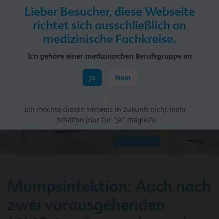
Skip to main content
Lieber Besucher, diese Webseite
Menü
richtet sich ausschließlich an
medizinische Fachkreise.
HiPP Portal für Fachkreise
Ich gehöre einer medizinischen Berufsgruppe an
Gesundheit Babys & Kinder
Ja
Nein
Ich möchte diesen Hinweis in Zukunft nicht mehr
erhalten (nur für "Ja" möglich)
Mumpsinfektion: Auch nach
zwei vorausgehenden