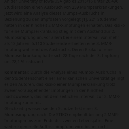
An der University of Iowa/USA gab es 2015/16 unter 20.496
Studierenden einen Ausbruch von 259 Mumpserkrankungen.
Jetzt wird eine Analyse dieses Mumps-Ausbruchs in
Beziehung zu den Impfdaten vorgelegt [1]. 221 Studenten
hatten in der Kindheit 2 MMR-Impfungen erhalten. Das Risiko
für eine Mumpserkrankung stieg mit dem Abstand zur 2.
Mumpsimpfung an, vor allem bei einem Intervall von mehr
als 13 Jahren. 5.110 Studierende erhielten eine 3. MMR-
Impfung während des Ausbruchs. Deren Risiko für eine
Mumpserkrankung hatte sich 28 Tage nach der 3. Impfung
um 78,1 % reduziert.
Kommentar:
Durch die Analyse eines Mumps- Ausbruchs in
der Studentenschaft einer amerikanischen Universität gelingt
es den Autoren, das Risiko einer Mumpserkrankung trotz
zweier vorausgehender Impfungen in der Kindheit
nachzuweisen, das mit dem zeitlichen Intervall zur 2. MMR-
Impfung zunimmt.
Gleichzeitig weisen sie den Schutzeffekt einer 3.
Mumpsimpfung nach. Die STIKO empfiehlt bislang 2 MMR-
Impfungen bis zum Ende des zweiten Lebensjahrs. Eine
weitere generelle Auffrischimpfung wird bisher nicht