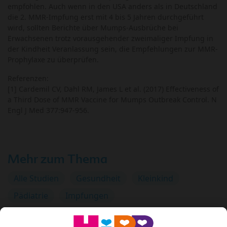
empfohlen. Auch wenn in den USA anders als in Deutschland
die 2. MMR-Impfung erst mit 4 bis 5 Jahren durchgeführt
wird, sollten Berichte über Mumps-Ausbrüche bei
Erwachsenen trotz vorausgehender zweimaliger Impfung in
der Kindheit Veranlassung sein, die Empfehlungen zur MMR-
Prophylaxe zu überprüfen.
Referenzen:
[1] Cardemil CV, Dahl RM, James L et al. (2017) Effectiveness of
a Third Dose of MMR Vaccine for Mumps Outbreak Control. N
Engl J Med 377:947-956.
Mehr zum Thema
Alle Studien
Gesundheit
Kleinkind
Pädiatrie
Impfungen