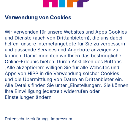
© 2026 HiPP
nach oben
HiPP Portal für Fachkreise
Fachkreise-Newsletter
HiPP Produkte
HiPP Infomaterial
Forschung & Studien
HiPP Vorträge
HiPP Fortbildungen
Bio bei HiPP
HiPP Hebammen-Akademie
Hebammen-Fortbildungen
Arbeitsmaterial
Servicematerial
Beratungsmaterial
HiPP Examenspaket
HiPP Kennenlernpaket
Hebammen-Newsletter
Datenschutzerklärung
Nutzungshinweise
Impressum
Kontakt