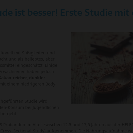
e ist besser! Erste Studie mit
tionell mit Süßigkeiten und
cht und als beliebtes, aber
mittel eingeschätzt. Einige
 Erwachsenen haben jedoch
Kakao-reicher, dunkler
mit einem niedrigeren Body-
rchgeführten Studie wird
aden-Konsum bei Jugendlichen
nhergeht.
 Probanden im Alter zwischen 12,5 und 17,5 Jahren aus der HELENA
ce Cross–Sectional-Study) aufgenommen. Die Nahrungsaufnahme w