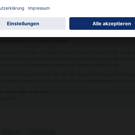
menden Adipositas ist die Identifizierung von Lebensstil-Faktoren,
bergewicht und Adipositas führen, von großer Bedeutung.
erlauben heute die Nachverfolgung von Stoffwechselwegen und 
aobestandteile und ihrer Derivate.
orhandene, wichtige und gesundheitsfördernde Fraktion der Kakao-
wichtsabnahme durch Lipolyse über eine Verbesserung der mitoc
s mit dem Schokoladen-Konsum das Diabetes-Risiko sinkt.
rminderung der Aktivität der bei der Fettsynthese involvierten G
nd Kohlenhydrate und eine Erhöhung des Sättigungsgefühls vermu
e macht also nicht dick
, wie die aktuelle Studie nach Studien an
igt hat.
Jugend
Ernährung