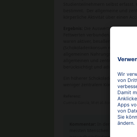
Studienteilnehmern selbst erfasst
bestimmt. Der allgemeine und zent
körperliche Aktivität über einen Ac
Ergebnis:
Die Auswertung der Ergeb
Fettwerten verbunden war. Jugendli
waren aktiver, besaßen mehr Energi
(Schokoladenkonsum median 4,7 g/d
allgemeinen Nahrungsaufnahme (gesä
allgemeinen und zentralen Körperf
berücksichtigt und adipöse Proba
Ein höherer Schokoladen-Konsum be
weniger zentralem Körperfett verb
Referenz:
Cuenca-García, M et al. Association betw
Kommentar:
In der modernen Ge
meisten Menschen mit einer Gew
gesundheitsfördernde Wirkung de