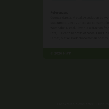
Referenzen:
Cuenca-García, M et al. Association betwe
Matsumoto, C et al. Chocolate consumption 
Watanabe, N et al. Flavan-3-ol fraction fr
Latif, R. Health benefits of cocoa. Curr O
Farhat, G et al. Dark chocolate: an obesit
© 2026 HiPP
Fachkreise-Newsletter
HiPP Pr