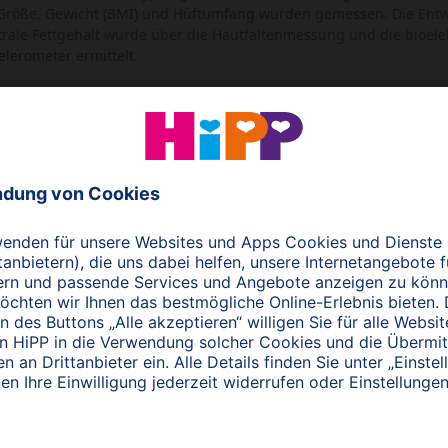
. Größe, Gewicht (BMI) und Hüftumfang wurden gemessen. Die Entw
rale Fettgehalt wurde über die Hautfaltenmessung und die bioele
celerometer ermittelt.
nisse zeigte, dass ein höherer Schokoladen-Konsum mit niedrige
che in der höheren Tertile des Schokoladenkonsums (median 42,6 g
e und aßen mehr gesättigte Fettsäuren im Vergleich zu den Jugend
, P<0,05). Ein höherer Schokoladenkonsum war, unabhängig vom A
ttigtes Fett, Früchte, Gemüse), unabhängig von der körperlichen
ett verbunden. Die Ergebnisse veränderten sich auch nicht, wenn
nden (wegen möglichem „under-reporting“ der Nahrungsaufnahme
i europäischen Jugendlichen ist unabhängig von Störvariablen m
unden.
een chocolate consumption and fatness in European adolescents. Nutrition 201
sellschaft wird Schokolade als beliebtes Konfekt genossen und de
ichtszunahme verbunden. Ihr Jahrhunderte langer und bekannter
r Kakaobohne, ist dabei in Vergessenheit geraten und wird erst j