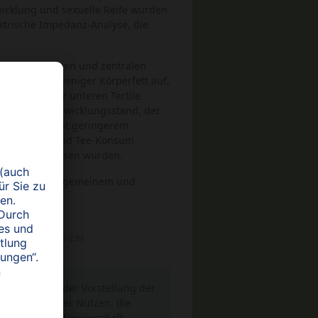
icklung und sexuelle Reife wurden
ktrische Impedanz-Analyse, die
ren allgemeinen und zentralen
/d) wiesen weniger Körperfett auf,
lichen in der unteren Tertile
lter, vom Entwicklungsstand, der
 Aktivität, mit geringerem
 der Kaffee- und Tee-Konsum
) ausgeschlossen wurden.
it
weniger
allgemeinem und
4 Feb, 30(2): 236-239
r Konsum in der Vorstellung der
 medizinischer Nutzen, die
etzt von der Wissenschaft