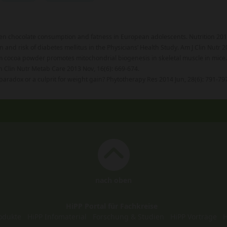
en chocolate consumption and fatness in European adolescents. Nutrition 2014
and risk of diabetes mellitus in the Physicians’ Health Study. Am J Clin Nutr 2
om cocoa powder promotes mitochondrial biogenesis in skeletal muscle in mice. 
pin Clin Nutr Metab Care 2013 Nov, 16(6): 669-674.
y paradox or a culprit for weight gain? Phytotherapy Res 2014 Jun, 28(6): 791-79
nach oben
HiPP Portal für Fachkreise
odukte
HiPP Infomaterial
Forschung & Studien
HiPP Vorträge
H