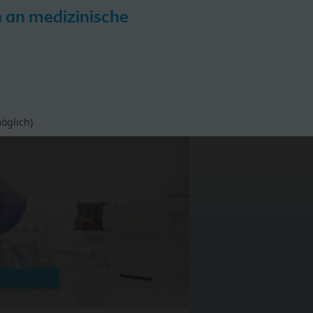
h an medizinische
iPP
HiPP Hebammen-Akademie
öglich)