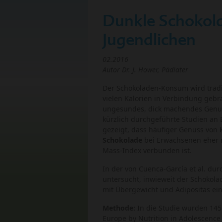
Dunkle Schokolad
Jugendlichen
02.2016
Autor Dr. J. Hower, Pädiater
Der Schokoladen-Konsum wird tradi
vielen Kalorien in Verbindung gebra
ungesundes, dick machendes Genuss
kürzlich durchgeführte Studien an
gezeigt, dass häufiger Genuss von
Schokolade
bei Erwachsenen eher 
Mass-Index verbunden ist.
In der von Cuenca-García et al. du
untersucht, inwieweit der Schokol
mit Übergewicht und Adipositas ei
Methode:
In die Studie wurden 1458
Europe by Nutrition in Adolescen