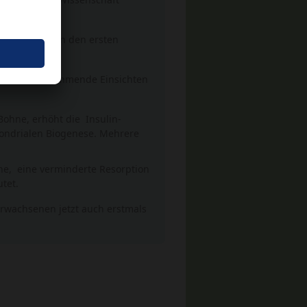
 die bereits in den ersten
erlauben zunehmende Einsichten
Bohne, erhöht die Insulin-
hondrialen Biogenese. Mehrere
ene, eine verminderte Resorption
tet.
 Erwachsenen jetzt auch erstmals