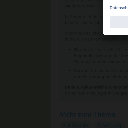
wiederentdeckt.
In Anbetracht der weltweit zuneh
beiden Lebens-Jahrzehnten zu Ü
Moderne analytische Methoden 
in die Wirksamkeit einzelner Kak
Flavanole, eine reichlich v
Empfindlichkeit und die Ge
Untersuchungen zeigen, das
Darüber hinaus wird eine Ve
und Verdauung der Fette u
Dunkle, Kakao-reiche Schokolad
für europäische Jugendliche geze
Mehr zum Thema
Alle Studien
Ernährung