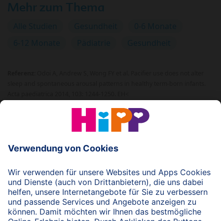
Mehr zum Thema
Alle Studien
Gesundheit
0-6 Monate
6-12 Monate
Pädiatrie
Gesundheit
Referenz:
Odoi A, Andrew S, Wong FY et al. Pacifier use does not alter
sleep and spontaneous arousal patterns in healthy term-born infants.
Acta paediatrica 2014, 103: 1244-1250. EH<
© 2026 HiPP
nach oben
HiPP Portal für Fachkreise