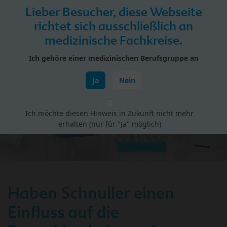
Skip to main content
Lieber Besucher, diese Webseite
Menü
richtet sich ausschließlich an
medizinische Fachkreise.
HiPP Portal für Fachkreise
Ich gehöre einer medizinischen Berufsgruppe an
Gesundheit Babys & Kinder
Ja
Nein
Ich möchte diesen Hinweis in Zukunft nicht mehr
erhalten (nur für "Ja" möglich)
Haben Schnuller einen
Einfluss auf die