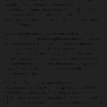
protektive Effekt erhalten. Dies hat auch 2011 zu der
Empfehlung der American Academy of Pediatrics geführt,
Säuglingen zum Schlafen ruhig einen Schnuller zu geben.
Der dieser Beobachtung zugrunde liegende Mechanismus
blieb allerdings völlig unklar.
Da eine fehlende oder gestörte
Erweckbarkeit
auch eine
Rolle bei einem plötzlichen Säuglingstod spielen könnte, war
vermutet worden, dass ein Schnuller die Erweckbarkeit
steigern könnte. Eine australische Arbeitsgruppe hat jetzt
eine Studie vorgelegt, der die entsprechende Hypothese
zugrunde lag, dass der Gebrauch eines Schnullers während
des Schlafens/Einschlafens vor allem im Alter der größten
SIDS-Gefährdung zwischen 2 und 3 Monaten die
Erweckbarkeit verbessert.
30 gesunde Säuglinge wurden in den ersten 6
Lebensmonaten 3 mal polysomnographisch einschließlich
EEG-Ableitung untersucht (2-4 Wochen, 2-3 und 5-6 Monate).
Schlafpositionen waren Rücken oder Bauch, mit oder ohne
Schnuller. Registriert wurden subkortikale Aktivierungen und