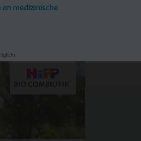
h an medizinische
iPP
HiPP Hebammen-Akademie
öglich)