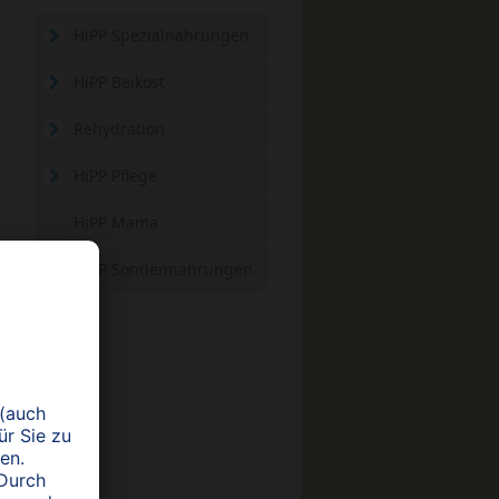
HiPP Spezialnahrungen
HiPP Beikost
Rehydration
HiPP Pflege
HiPP Mama
HiPP Sondennahrungen