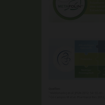
Quellen:
1
Maldonado J et al. JPGN 2012; 54: 55–61.
2
Gil-Campos M et al. Pharmacol Res 2012;