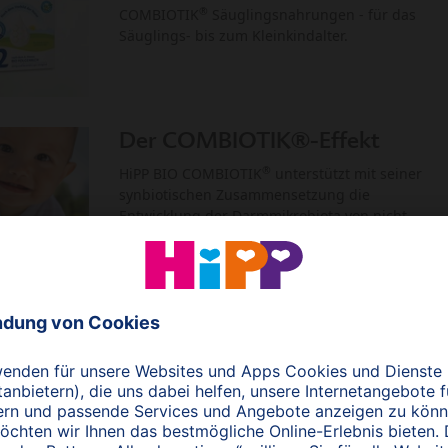
®
COMBIOTIK
Säuglingsnahrungen - für das
Säuglings- bis zum Kleinkindalter.
Der COMBIOTIK®-Effekt
®
HiPP BIO COMBIOTIK
unterstützt mit seiner
synbiotischen Zusammensetzung die
Entwicklung der Darmmikrobiota von nicht
gestillten Säuglingen. Das stärkt das
Darmimmunsystem und schützt vor
gastrointestinalen und respiratorischen
Infekten.
Baby-Bäuchlein können
aufatmen: HiPP BIO
COMBIOTIK® stärkt die Darm-
Lungen-Achse