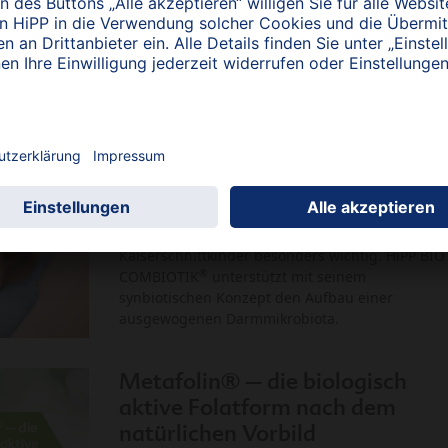
Atemwegsinfekte gehören zu den häufigsten
Erkrankungen im Säuglingsalter. Eine aktuelle
Studie zeigt nun erneut den positiven Effekt von
®
HiPP BIO COMBIOTIK
auf die Darmmikrobiota
und eine damit einhergehende Reduktion von
Infektionen der unteren Atemwege.
NEU: Unser bester Schutz für
Kaiserschnitt geborene Babys
Eine positive Darmmikrobiota ist für
Kaiserschnittkinder besonders wichtig. HiPP BIO
®
COMBIOTIK
unterstützt mit seinem
synbiotischen Konzept den Aufbau einer
ausgewogenen Darmmikrobiota.
Metafolin® – die biologisch
aktive Folatform nach dem
natürlichen Vorbild