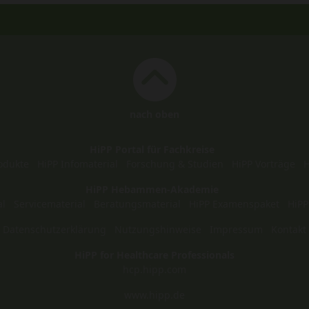
nach oben
HiPP Portal für Fachkreise
odukte
HiPP Infomaterial
Forschung & Studien
HiPP Vorträge
H
HiPP Hebammen-Akademie
al
Servicematerial
Beratungsmaterial
HiPP Examenspaket
HiPP
Datenschutzerklärung
Nutzungshinweise
Impressum
Kontakt
HiPP for Healthcare Professionals
hcp.hipp.com
www.hipp.de