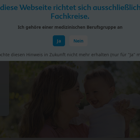
 diese Webseite richtet sich ausschließlic
Fachkreise.
Ich gehöre einer medizinischen Berufsgruppe an
Ja
Nein
rial
Studien
Vorträge & Fortbildungen
BIO bei H
chte diesen Hinweis in Zukunft nicht mehr erhalten (nur für "Ja" m