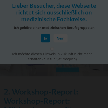
Skip to main content
Lieber Besucher, diese Webseite
Menü
richtet sich ausschließlich an
medizinische Fachkreise.
HiPP Portal für Fachkreise
Ich gehöre einer medizinischen Berufsgruppe an
HiPP Forschungskreis Muttermilch
Ja
Nein
Ich möchte diesen Hinweis in Zukunft nicht mehr
erhalten (nur für "Ja" möglich)
2. Workshop-Report:
Workshop-Report: