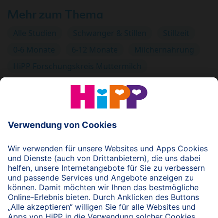
Mehr zum Thema
Alle Studien
Schwanger & Stillen
Stillzeit
0-6 Monate
6-12 Monate
Milchernährung
HiPP Forschungskreis Muttermilch
© 2026 HiPP
nach oben
HiPP Portal für Fachkreise
Fachkreise-Newsletter
HiPP Produkte
HiPP Infomaterial
Forschung & Studien
HiPP Vorträge
HiPP Fortbildungen