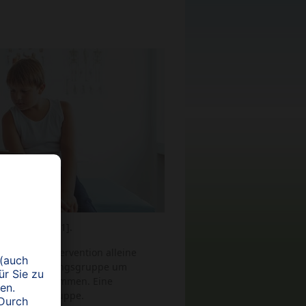
 publiziert [1].
Lifestyle intervention alleine
I der Behandlungsgruppe um
2,4 kg) zugenommen. Eine
r Kontrollgruppe.