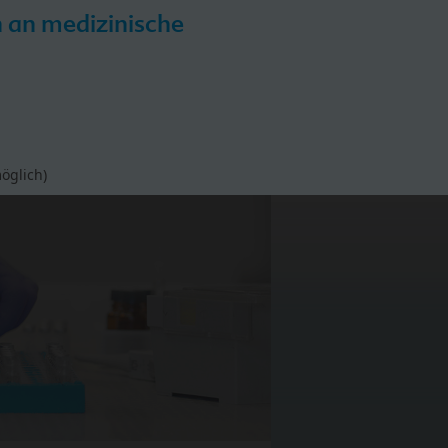
h an medizinische
iPP
HiPP Hebammen-Akademie
öglich)