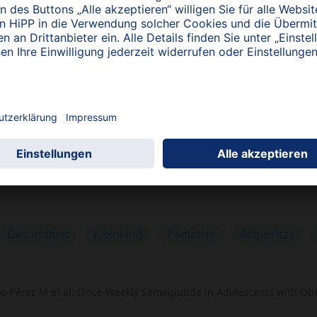
wie Lipidwerte und RR hatten sich in der Behandlungsgruppe verbe
ert. Schwere Nebenwirkungen traten in der Behandlungsgruppe ni
ehandlungsgruppe wurden v. a. leichtere gastrointestinale Neben
ber keine schwereren im Vergleich zur Kontrollgruppe.
chtsreduktion durch Semaglutide. Sicherlich ein bedeutender Forts
s. Wie bei anderen, vergleichbaren Studien auch, fehlt (noch) die
ewichts wird nach dem Absetzen des Medikaments bleiben. Wird d
 Lifestyle intervention wirksam oder bleiben die Patienten abhän
Gesundheit
Kleinkind
Pädiatrie
Adipositas
os-Pérez M et al. Once-Weekly Semaglutide in Adolescents with Obe