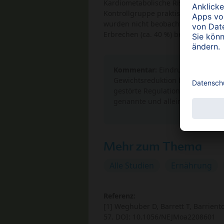
Kardiometabolische Risikofaktoren 
Kontrollgruppe praktisch unveränd
wurden nicht beobachtet. In der B
Erbrechen (ca. 40 %) beobachtet, a
Kommentar:
Eindrucksvolle Gewi
Gewichtsreduktion bei Adiposita
gestörte Regulation des Körperg
genannte und alleine erfolglose
Mehr zum Thema
Alle Studien
Ernährung
Referenz:
[1] Weghuber D, Barrett T, Barrient
57. DOI: 10.1056/NEJMoa2208601