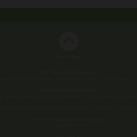
nach oben
HiPP Portal für Fachkreise
odukte
HiPP Infomaterial
Forschung & Studien
HiPP Vorträge
H
HiPP Hebammen-Akademie
al
Servicematerial
Beratungsmaterial
HiPP Examenspaket
HiPP
Datenschutzerklärung
Nutzungshinweise
Impressum
Kontakt
HiPP for Healthcare Professionals
hcp.hipp.com
www.hipp.de