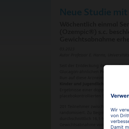
Neue Studie mit
Wöchentlich einmal Se
(Ozempic®) s.c. beschl
Gewichtsabnahme erhe
03.2023
Autor Professor E. Harms, Universität
Seit der Entdeckung der gewichtsr
Glucagon-ähnlichen
Peptid-1-Reze
Run auf diese Arzneimittel. Wie i
Kinder und Jugendliche
erst später 
Ergebnisse einer doppelblinden, pa
placebokontrollierten Studie von 6
201 Teilnehmer zwischen 12 und 18 J
randomisiert. Zu Beginn betrug de
durchschnittlich 16,1 % (minus 15
Gewichtsabnahme von ≥ 10 % hatte