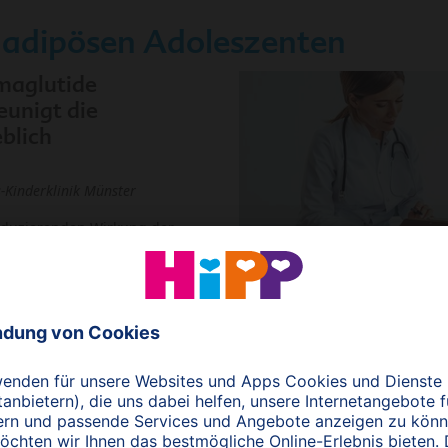
 adipösen Adoleszenten
maglutide
eunigt die
blich
s-Kinderklinik Münster
eduzierenden Wirkung der
ptor-Agonisten
gibt es einen
mmer werden Erfahrungen für
mitgeteilt. Jetzt wurden die
rallelen, randomisierten,
8 Wochen Dauer mit wöchentlich 1 x 2,4 mg
Semaglutide
(Ozempic®)
ahren wurden 2:1 in 1) Lifestyle intervention + Semaglutide und 2) 
r durchschnittliche BMI 37 kg/m2. Nach 68 Wochen hatte der BM
,3 kg) abgenommen, derjenige der Kontrollgruppe um 0,6 % (plus 
n 62 % der Probanden in der Behandlungsgruppe, aber nur 8 % de