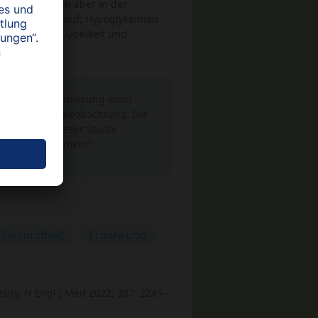
ssert, blieben aber in der
cht häufiger auf; Hypoglykämien
wirkungen wie Übelkeit und
chritt zur Initiierung einer
 Langzeit-Nachbeobachtung. Die
ann die in dieser Studie
gig vom Medikament?
Gesundheit
Ernährung
sity. N Engl J Med 2022; 387: 2245–