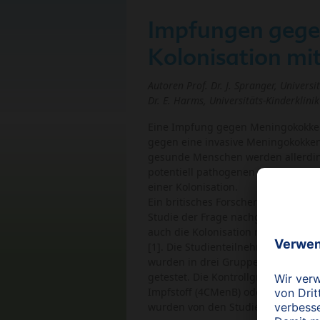
Impfungen gege
Kolonisation m
Autoren Prof. Dr. J. Spranger, Universi
Dr. E. Harms, Universitäts-Kinderklini
Eine Impfung gegen Meningokokken 
gegen eine invasive Meningokokken-
gesunde Menschen werden allerdin
potentiell pathogenen Meningokok
einer Kolonisation.
Ein britisches Forscherteam ist jet
Studie der Frage nachgegangen, 
auch die Kolonisation mit Meningo
[1]. Die Studienteilnehmer (2954 Stu
wurden in drei Gruppen geteilt. I
getestet. Die Kontrollgruppe wurd
Impfstoff (4CMenB) oder einmal mi
wurden von den Studienteilnehmern 