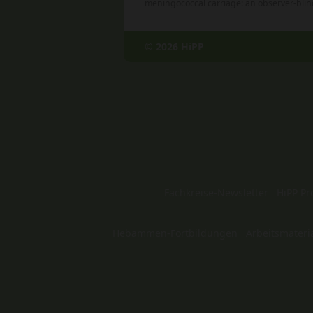
meningococcal carriage: an observer-blind
© 2026 HiPP
Fachkreise-Newsletter
HiPP Pr
Hebammen-Fortbildungen
Arbeitsmateri