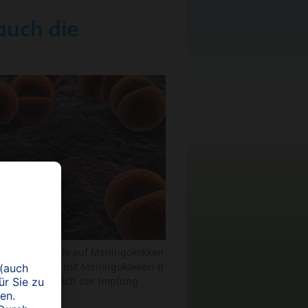
uch die
abstrich positiv auf Meningokokken
tweder zweimal mit Meningokokken-B
acebo-Gabe. Nach der Impfung
iert.