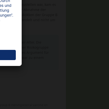
-Status festzustellen war, kam es
 allem zu einer Abnahme der
t auf Meningokokken der Gruppe B
komponenten handelt und nicht um
päten Teenager-Alter. Die
mpfung in einer Risikogruppe
ist ein weiteres Argument für
ruppe B und zwar zu einem
ogroup B meningococcal vaccine on