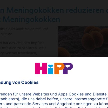
n Meningokokken reduzieren a
it Meningokokken
täts-Kinderklinik Mainz und Prof.
k Münste
hat das Ziel, den Impfling
Infektion zu schützen. Viele
gs von verschiedenen,
ken-Stämme besiedelt im Sinne
zt in einer umfangreichen
ob Meningokokken-Impfungen
kokken beeinflussen können
denten 18 bis 24 Jahre alt)
n den drei Gruppen wurden zu Studienbeginn 31% – 34% im Rachen
e gegen Japanische Enzephalitis geimpft, die Studiengruppen en
t Meningokokken ACWY-Impfstoff (MenACWY) gefolgt von einer Pl
an fünf Zeitpunkten über ein Jahr verteilt Rachenabstriche analys