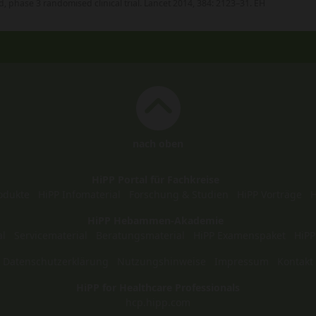
, phase 3 randomised clinical trial. Lancet 2014, 384: 2123–31. EH
nach oben
HiPP Portal für Fachkreise
odukte
HiPP Infomaterial
Forschung & Studien
HiPP Vorträge
H
HiPP Hebammen-Akademie
al
Servicematerial
Beratungsmaterial
HiPP Examenspaket
HiPP
Datenschutzerklärung
Nutzungshinweise
Impressum
Kontakt
HiPP for Healthcare Professionals
hcp.hipp.com