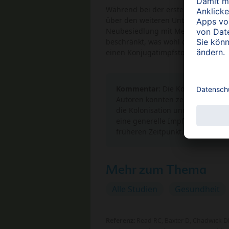
Während bei der ersten Untersuchun
über den weiteren Untersuchungsze
Neubesiedlung mit Meningokokken-
beschränkt, was wohl dadurch erkl
einen Konjugatimpfstoff gegen Pol
Kommentar
: Die Kolonisation 
Autoren konnten zeigen, dass n
die Kolonisation und damit die 
eine generelle Impfung gegen 
früheren Zeitpunkt.
Mehr zum Thema
Alle Studien
Gesundheit
Referenz:
Read RC, Baxter D, Chadwick DR