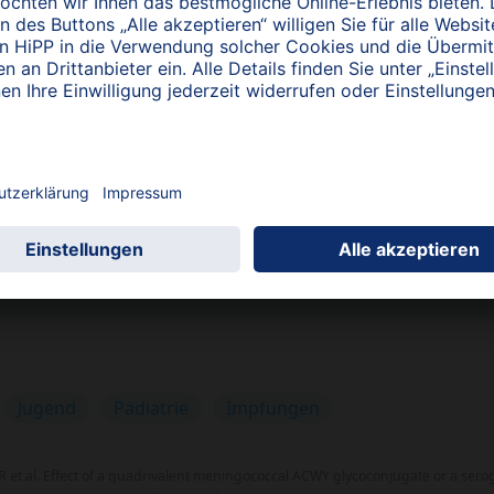
g nach einem Monat noch kein wesentlicher Effekt auf den Carrier
itraum zu einer signifikanten Abnahme der Kolonisation und vor
Stämmen. Der Effekt einer 4CMenB-Impfung war breiter und nich
ärt wird, dass es sich um einen Impfstoff gegen mehrere Protein
ysaccharide wie der ACWY-Impfstoff.
mit Meningokokken und deren Transmission ist besonders hoch im s
eben dem individuellen Schutz des Einzelnen die Meningokokken-I
Transmissions-Wahrscheinlichkeit senken kann. Diese Beobachtung 
Meningokokken, nicht nur Gruppe ACWY sondern vor allem auch G
Jugend
Pädiatrie
Impfungen
 et al. Effect of a quadrivalent meningococcal ACWY glycoconjugate or a ser