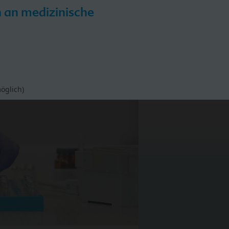
h an medizinische
iPP
HiPP Hebammen-Akademie
öglich)