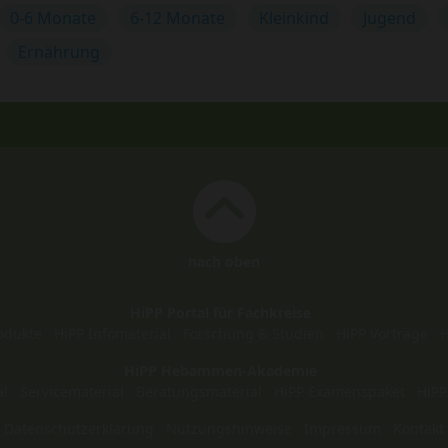
0-6 Monate
6-12 Monate
Kleinkind
Jugend
Ernährung
nach oben
HiPP Portal für Fachkreise
odukte
HiPP Infomaterial
Forschung & Studien
HiPP Vorträge
H
HiPP Hebammen-Akademie
al
Servicematerial
Beratungsmaterial
HiPP Examenspaket
HiPP
Datenschutzerklärung
Nutzungshinweise
Impressum
Kontakt