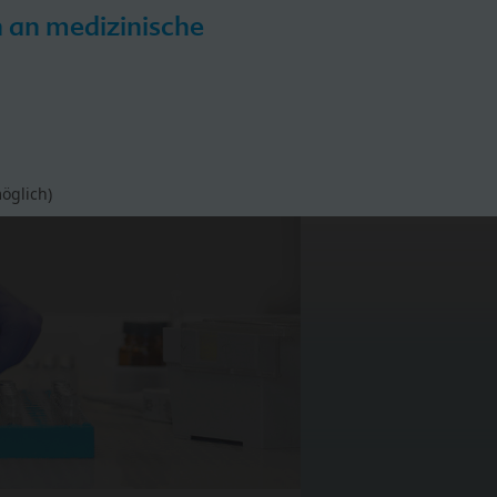
h an medizinische
iPP
HiPP Hebammen-Akademie
öglich)