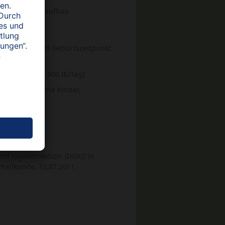
n Knochenmasseaufbau
ommer (je nach Geburtszeitpunkt:
ement (Ziel: 600 IE/Tag).
kt vegan ernährte Kinder,
en.
und Jugendmedizin (DGKJ) in
heilkunde, 12.07.2011.