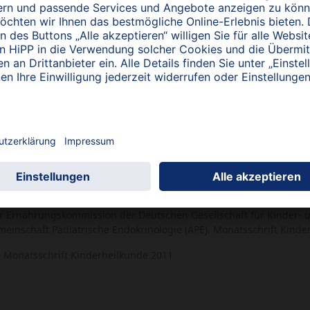
mind. 1 Std. täglich) - positiv für die Vit.-D Bildung und für de
urch Supplemente:
-500 Einheiten Vitamin D3 pro Tag bis zum zweiten erlebten Frühs
eine kombinierte Supplementierung mit Fluorid.
 ab dem 2. Lebensjahr: Normale Ernährung + 400 IE/Tag über Suppl
nge ohne Vit.-D-Prophylaxe, limitierte Sonnenlicht-Exposition, stri
milien.
in-D-Versorgung von Kindern und Jugendlichen stetig zu überwach
amin-D-Versorgung im Säuglings-, Kindes- und Jugendalter.
 Ernährungs­kommission der Deutschen Gesellschaft für Kinder- 
inschaft Pädiatrische Endokrinologie (APE). Monatsschrift Kinder
l Monatsschrift Kinderheilkunde 2011