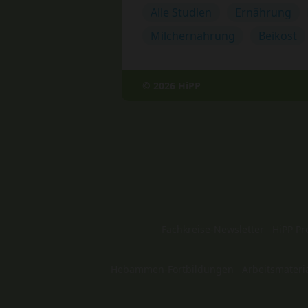
Alle Studien
Ernährung
Milchernährung
Beikost
© 2026 HiPP
Fachkreise-Newsletter
HiPP Pr
Hebammen-Fortbildungen
Arbeitsmateri