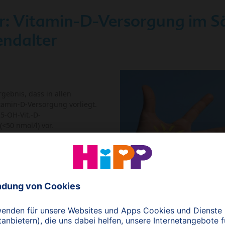
: Vitamin-D-Versorgung im Sä
endalter
gebnis, dass in allen
tamin-D-Versorgung vorliegt.
25-OH-Vit.-D-
<50 nmol/l) vor.
 Konsensuspapier folgende
en Vitamin-D-Status für
auf:
exposition = effektivste Form
Status
-D-Produktion im Freien für April- September: 5-30 min 2x/Woche 
n und Beinen bei Kindern und Jugendlichen (Hauttyp 2 und 3)