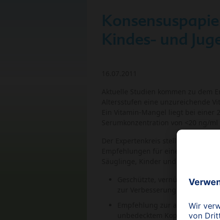
Konsensuspapier
Kindes- und Jug
16.07.2011
Aktuelle Studien kommen zu dem Er
Altersstufen eine unzureichende Vi
Ein Vitamin-Mangel liegt bei einer 
Serumkonzentration von <20 ng/ml (
Der Expertenkreis stellt in seinem
Empfehlungen für einen verbessert
Säuglinge, Kinder und Jugendliche 
Geschützte, vernünftige Sonnen
zur Verbesserung des Vit.- D- 
Empfehlung zur adäquaten Vit.
unbedecktem Kopf, freien Arme