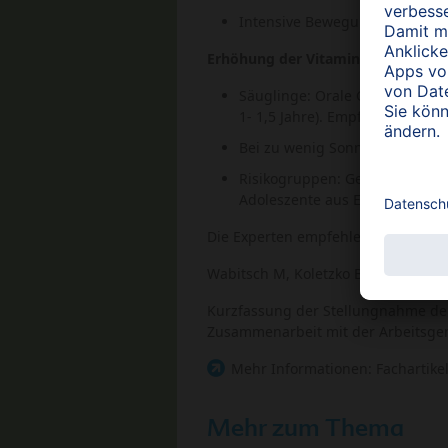
Intensive Bewegung im Freien (
Erhöhung der Vitamin-D-Zufuhr d
Säuglinge: Orale Gabe mit 400
1- 1,5 Jahre). Empfohlen wird 
Bei zu wenig Sonnenexposition
Risikogruppen: Gestillte Säugli
Adoleszente aus Einwandererfa
Die Experten empfehlen, die Vitam
Wabitsch M, Koletzko B, Moß A: Vit
Kurzfassung der Stellungnahme der
Zusammenarbeit mit der Arbeitsgeme
Mehr Informationen: Fachartike
Mehr zum Thema