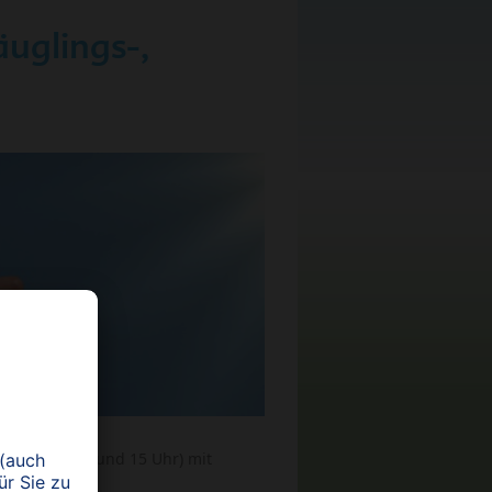
uglings-,
(zwischen 10 und 15 Uhr) mit