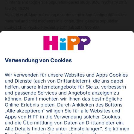
in infants and toddlers: a population-based study. BMC Psychiatry 2015
Sep 24; 15:229
Micali, N et al. Maternal eating disorders and infant feeding difficulties:
maternal and child mediators in a longitudinal general population
study. J Child Psychol Psychiatry 2011 Jul; 52(7): 800-807
© 2026 HiPP
nach oben
HiPP Portal für Fachkreise
Fachkreise-Newsletter
HiPP Produkte
HiPP Infomaterial
Forschung & Studien
HiPP Vorträge
HiPP Fortbildungen
Bio bei HiPP
HiPP Hebammen-Akademie