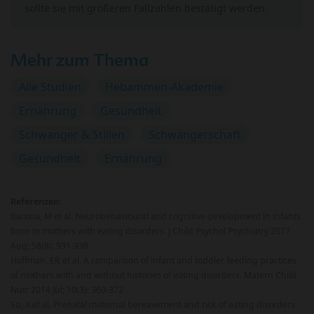
sollte sie mit größeren Fallzahlen bestätigt werden.
Mehr zum Thema
Alle Studien
Hebammen-Akademie
Ernährung
Gesundheit
Schwanger & Stillen
Schwangerschaft
Gesundheit
Ernährung
Referenzen:
Barona, M et al. Neurobehavioural and cognitive development in infants
born to mothers with eating disorders. J Child Psychol Psychiatry 2017
Aug; 58(8): 931-938
Hoffman, ER et al. A comparison of infant and toddler feeding practices
of mothers with and without histories of eating disorders. Matern Child
Nutr 2014 Jul; 10(3): 360-372
Su, X et al. Prenatal maternal bereavement and risk of eating disorders