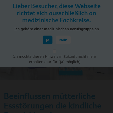
Skip to main content
Lieber Besucher, diese Webseite
Menü
richtet sich ausschließlich an
medizinische Fachkreise.
HiPP Portal für Fachkreise
Ich gehöre einer medizinischen Berufsgruppe an
Schwangerschaft & Geburt
Ja
Nein
Ich möchte diesen Hinweis in Zukunft nicht mehr
erhalten (nur für "Ja" möglich)
Beeinflussen mütterliche
Essstörungen die kindliche