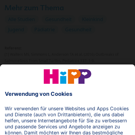
Mehr zum Thema
Alle Studien
Gesundheit
Kleinkind
Jugend
Pädiatrie
Gesundheit
Referenz:
[1] Walters MS, Simmons L, Anderson TA et al. (2016) Outbreaks of
Salmonellosis From Small Turtles. Pediatrics 137: 1-9.
© 2026 HiPP
nach oben