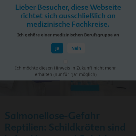
Skip to main content
Lieber Besucher, diese Webseite
Menü
richtet sich ausschließlich an
medizinische Fachkreise.
HiPP Portal für Fachkreise
Ich gehöre einer medizinischen Berufsgruppe an
Gesundheit Babys & Kinder
Ja
Nein
Ich möchte diesen Hinweis in Zukunft nicht mehr
erhalten (nur für "Ja" möglich)
Salmonellose-Gefahr
Reptilien: Schildkröten sind