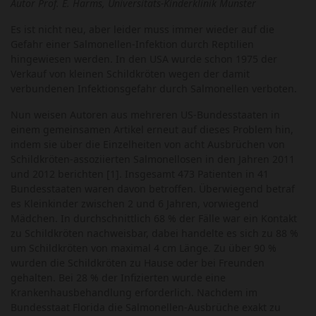
Autor Prof. E. Harms, Universitäts-Kinderklinik Münster
Es ist nicht neu, aber leider muss immer wieder auf die
Gefahr einer Salmonellen-Infektion durch Reptilien
hingewiesen werden. In den USA wurde schon 1975 der
Verkauf von kleinen Schildkröten wegen der damit
verbundenen Infektionsgefahr durch Salmonellen verboten.
Nun weisen Autoren aus mehreren US-Bundesstaaten in
einem gemeinsamen Artikel erneut auf dieses Problem hin,
indem sie über die Einzelheiten von acht Ausbrüchen von
Schildkröten-assoziierten Salmonellosen in den Jahren 2011
und 2012 berichten [1]. Insgesamt 473 Patienten in 41
Bundesstaaten waren davon betroffen. Überwiegend betraf
es Kleinkinder zwischen 2 und 6 Jahren, vorwiegend
Mädchen. In durchschnittlich 68 % der Fälle war ein Kontakt
zu Schildkröten nachweisbar, dabei handelte es sich zu 88 %
um Schildkröten von maximal 4 cm Länge. Zu über 90 %
wurden die Schildkröten zu Hause oder bei Freunden
gehalten. Bei 28 % der Infizierten wurde eine
Krankenhausbehandlung erforderlich. Nachdem im
Bundesstaat Florida die Salmonellen-Ausbrüche exakt zu