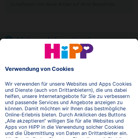
Es befinden sich keine Artikel auf Ihrer Bestellliste
Mehr zu:
Infomaterial
© 2026 HiPP
nach oben
HiPP Portal für Fachkreise
Fachkreise-Newsletter
HiPP Produkte
HiPP Infomaterial
Forschung & Studien
HiPP Vorträge
HiPP Fortbildungen
Bio bei HiPP