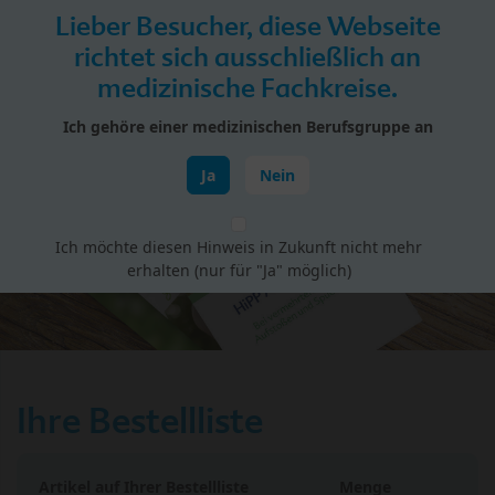
Skip to main content
Lieber Besucher, diese Webseite
Menü
richtet sich ausschließlich an
medizinische Fachkreise.
HiPP Portal für Fachkreise
Ich gehöre einer medizinischen Berufsgruppe an
Infomaterial
Ja
Nein
Ich möchte diesen Hinweis in Zukunft nicht mehr
erhalten (nur für "Ja" möglich)
Ihre Bestellliste
Artikel auf Ihrer Bestellliste
Menge