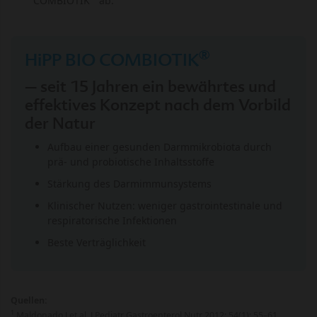
COMBIOTIK
ab.
®
HiPP BIO COMBIOTIK
– seit 15 Jahren ein bewährtes und
effektives Konzept nach dem Vorbild
der Natur
Aufbau
einer gesunden Darmmikrobiota durch
prä- und probiotische Inhaltsstoffe
Stärkung des
Darmimmunsystems
Klinischer Nutzen:
weniger gastrointestinale und
respiratorische Infektionen
Beste Verträglichkeit
Quellen:
1
Maldonado J et al. J Pediatr Gastroenterol Nutr 2012; 54(1): 55–61.