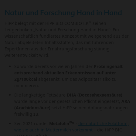
Natur und Forschung Hand in Hand
®
HiPP belegt mit der HiPP BIO COMBIOTIK
seinen
Leitgedanken „Natur und Forschung Hand in Hand“: Ein
wissenschaftlich fundiertes Konzept mit weitgehend aus der
Natur abgeleiteten Inhaltsstoffen, das mit führenden
ExpertInnen aus der Ernährungsforschung ständig
weiterentwickelt wird.
So wurde bereits vor vielen Jahren der
Proteingehalt
entsprechend aktuellen Erkenntnissen auf unter
2g/100kcal
abgesenkt, um das Adipositasrisiko zu
minimieren.
Die langkettige Fettsäure
DHA (Docosahexaensäure)
wurde lange vor der gesetzlichen Pflicht eingesetzt,
ARA
(Arachidonsäure)
setzt HiPP seinen Anfangsnahrungen
freiwillig zu.
®
Seit 2021 rundet
Metafolin
*
-
die natürliche Folatform,
wie sie auch in Muttermilch vorkommt
– die HiPP BIO
®