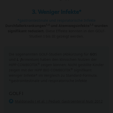
3. Weniger Infekte*
*gastrointestinale und respiratorische Infekte
1,4
1,3
Durchfallerkrankungen
und Atemwegsinfekte
wurden
signifikant reduziert.
Diese Effekte konnten in den GOLF-
Studien I bis III gezeigt werden.
Die sogenannten GOLF-Studien (Abkürzung für
GO
S
und
L
.
f
ermentum
) haben den klinischen Nutzen der
®
HiPP COMBIOTIK
zeigen können: Nicht gestillte Kinder
®
zeigen mit der HiPP BIO COMBIOTIK
signifikant
weniger Infekte* im Vergleich zu Standard-Formula.
*gastrointestinale und respiratorische Infekte
GOLF I
Maldonado J et al. J Pediatr Gastroenterol Nutr 2012