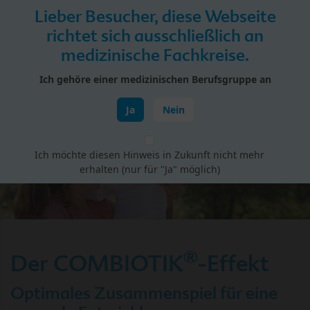
Skip to main content
Lieber Besucher, diese Webseite
Menü
richtet sich ausschließlich an
medizinische Fachkreise.
HiPP Portal für Fachkreise
Ich gehöre einer medizinischen Berufsgruppe an
BIO COMBIOTIK
Ja
Nein
Ich möchte diesen Hinweis in Zukunft nicht mehr
erhalten (nur für "Ja" möglich)
®
Der COMBIOTIK
-Effekt
Optimales Zusammenspiel für eine