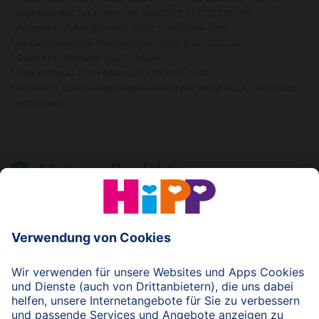
2
Lagkouvardos I et al. Am J Clin Nutr 2023; 117 (2): 326–339.
3
Piloquet et al. Am J Clin Nutr 2024; 119(5):1259–1269.
4
Gil-Campos M et al. Pharmacol Res 2012; 65(2): 231-238.
5
Otten et al. Nutrients 2023; 15:4674.
6
Riley A.W. et al. Clin. Pediatr. 2015;54:1167–1174.
®
*Metafolin
ist eine eingetragene Marke der Merck KGaA, Darmstadt,
Deutschland.
Mehr zu:
Produkte
© 2026 HiPP
nach oben