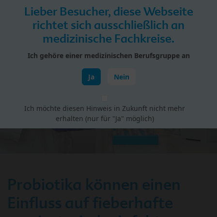
Skip to main content
Lieber Besucher, diese Webseite
Menü
richtet sich ausschließlich an
medizinische Fachkreise.
HiPP Portal für Fachkreise
Ich gehöre einer medizinischen Berufsgruppe an
Gesundheit Babys & Kinder
Ja
Nein
Ich möchte diesen Hinweis in Zukunft nicht mehr
erhalten (nur für "Ja" möglich)
Probiotika können einen
Einfluss auf fieberhafte