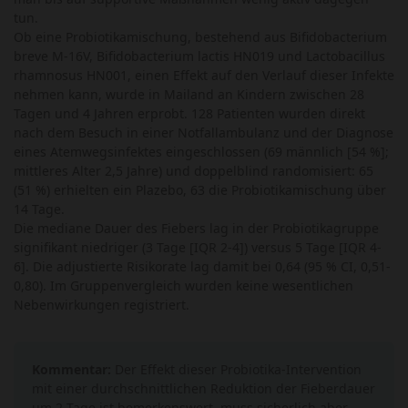
tun.
Ob eine Probiotikamischung, bestehend aus Bifidobacterium
breve M-16V, Bifidobacterium lactis HN019 und Lactobacillus
rhamnosus HN001, einen Effekt auf den Verlauf dieser Infekte
nehmen kann, wurde in Mailand an Kindern zwischen 28
Tagen und 4 Jahren erprobt. 128 Patienten wurden direkt
nach dem Besuch in einer Notfallambulanz und der Diagnose
eines Atemwegsinfektes eingeschlossen (69 männlich [54 %];
mittleres Alter 2,5 Jahre) und doppelblind randomisiert: 65
(51 %) erhielten ein Plazebo, 63 die Probiotikamischung über
14 Tage.
Die mediane Dauer des Fiebers lag in der Probiotikagruppe
signifikant niedriger (3 Tage [IQR 2-4]) versus 5 Tage [IQR 4-
6]. Die adjustierte Risikorate lag damit bei 0,64 (95 % CI, 0,51-
0,80). Im Gruppenvergleich wurden keine wesentlichen
Nebenwirkungen registriert.
Kommentar:
Der Effekt dieser Probiotika-Intervention
mit einer durchschnittlichen Reduktion der Fieberdauer
um 2 Tage ist bemerkenswert, muss sicherlich aber