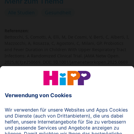
Mehr zum Thema
Alle Studien
Gesundheit
Referenzen:
Bettocchi, S, Comotti, A, Elli, M, De Cosmi, V, Berti, C, Alberti, I,
Mazzocchi, A, Rosazza, C, Agostoni, C, Milani, GP. Probiotics
and Fever Duration in Children With Upper Respiratory Tract
Infections: A Randomized Clinical Trial. JAMA Netw Open.
2025;8(3):e250669. DOI: 10.1001/jamanetworkopen.2025.0669
© 2026 HiPP
nach oben