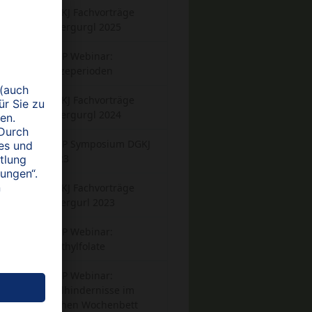
ÖGKJ Fachvorträge
Obergurgl 2025
HiPP Webinar:
Hitzeperioden
ÖGKJ Fachvorträge
Obergurgl 2024
HiPP Symposium DGKJ
2023
ÖGKJ Fachvorträge
Obergurl 2023
HiPP Webinar:
Methylfolate
HiPP Webinar:
Stillhindernisse im
frühen Wochenbett