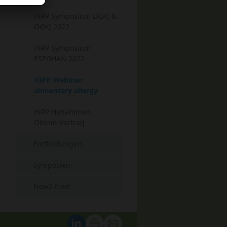
HiPP Symposium DGKJ &
ÖGKJ 2022
HiPP Symposium
ESPGHAN 2022
HiPP Webinar:
(current)
alimentary allergy
HiPP Hebammen
Online-Vortrag
Fortbildungen
Symposien
Now2 Next