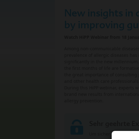
New insights in 
by improving gu
Watch HiPP Webinar from 18 Janu
Among non-communicable diseases
prevalence of allergic diseases has
significantly in the new millennium.
the first months of life are formati
the great importance of consulting 
and other health care professionals i
During this HiPP webinar, experts w
brand new results from internationa
allergy prevention.
Sehr geehrte Ex
Um sicher zu gehen, da