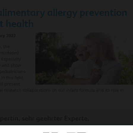
alimentary allergy prevention
t health
ary 2022
, the
 increased
 Especially
ve and show
pediatricians
n this field.
ill present
l research collaborations on our infant formula and its role in
pertin, sehr geehrter Experte,
ss nur Personen aus Gesundheitsberufen unsere Inhalte lesen,