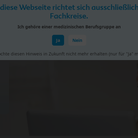
 diese Webseite richtet sich ausschließlic
Fachkreise.
Ich gehöre einer medizinischen Berufsgruppe an
Ja
Nein
rial
Studien
Vorträge & Fortbildungen
BIO bei H
chte diesen Hinweis in Zukunft nicht mehr erhalten (nur für "Ja" m