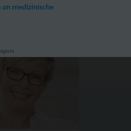
h an medizinische
iPP
HiPP Hebammen-Akademie
öglich)