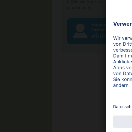
bitten wir Sie sich zuvor einmali
einzuloggen.