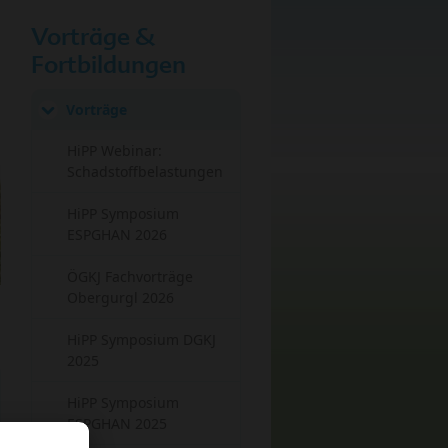
Vorträge &
Fortbildungen
Vorträge
HiPP Webinar:
Schadstoffbelastungen
HiPP Symposium
ESPGHAN 2026
ÖGKJ Fachvorträge
Obergurgl 2026
HiPP Symposium DGKJ
2025
HiPP Symposium
ESPGHAN 2025