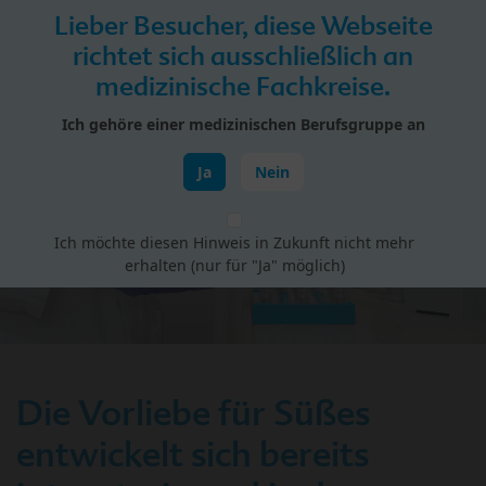
Skip to main content
Lieber Besucher, diese Webseite
Menü
richtet sich ausschließlich an
medizinische Fachkreise.
HiPP Portal für Fachkreise
Ich gehöre einer medizinischen Berufsgruppe an
Schwangerschaft & Geburt
Ja
Nein
Ich möchte diesen Hinweis in Zukunft nicht mehr
erhalten (nur für "Ja" möglich)
Die Vorliebe für Süßes
entwickelt sich bereits