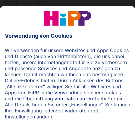
10.1126/science.adn5421.
© 2026 HiPP
nach oben
HiPP Portal für Fachkreise
Fachkreise-Newsletter
HiPP Produkte
HiPP Infomaterial
Forschung & Studien
HiPP Vorträge
HiPP Fortbildungen
Bio bei HiPP
HiPP Hebammen-Akademie
Hebammen-Fortbildungen
Arbeitsmaterial
Servicematerial
Beratungsmaterial
HiPP Examenspaket
HiPP Kennenlernpaket
Hebammen-Newsletter