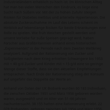
Industrieländern erheblich zu hoch ist. Im klinischen Alltag
hat man bei vielen Menschen den Eindruck, es liege eine
Sucht nach Süßem vor. Mit der zu hohen Zufuhr steigen
Risiken für Diabetes mellitus und arterielle Hypertension. Die
absolute Zuckeraufnahme im Lauf des Lebens scheint im
Hinblick auf lebenslange Risiken für beide Erkrankungen eine
Rolle zu spielen. Wie früh Weichen gestellt werden und
unsere Vorliebe für süße Speisen geprägt wird, haben
Forscher aus Großbritannien anhand eines historischen
„Experimentes“ in der Periode nach dem Zweiten Weltkrieg
analysiert. Aufgrund der Rationierung von Zucker und
Süßigkeiten nach dem Krieg erhielten Schwangere bis 1953
mit < 40 g/d Zucker und Kinder mit < 15 g/d eine so geringe
Menge dieser Stoffe, dass sie den aktuellen Empfehlungen
entsprachen. Nach Ende der Rationierung stieg der Konsum
auf ungefähr das Doppelte der Werte an.
Anhand von Daten der UK Biobank wurden 60 183 Individuen,
die zwischen Oktober 1951 und März 1956 geboren worden
waren, ausgewählt und im Alter von 51–66 Jahren
nachuntersucht. 38 155 hatten eine Rationierung erlebt. 22
028 Probanden, geboren zwischen Juli 1954 und März 1956,