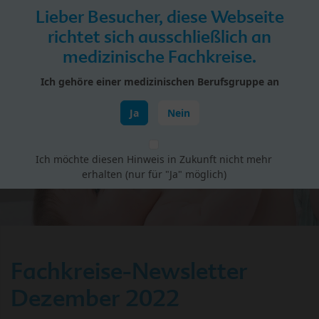
Skip to main content
Lieber Besucher, diese Webseite
Menü
richtet sich ausschließlich an
medizinische Fachkreise.
HiPP Portal für Fachkreise
Ich gehöre einer medizinischen Berufsgruppe an
Newsletter-Archiv
Ja
Nein
Ich möchte diesen Hinweis in Zukunft nicht mehr
erhalten (nur für "Ja" möglich)
Fachkreise-Newsletter
Dezember 2022