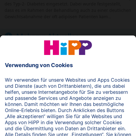
des Typ-2- Diabetes eingesetzt. Dabei wurde festgestellt,
dass es im Rahmen der Behandlung auch zu einer deutlichen
Gewichtsabnahme der oft adipösen Patienten kam…
Mehr zu:
Aktuelles
© 2026 HiPP
nach oben
HiPP Portal für Fachkreise
Fachkreise-Newsletter
HiPP Produkte
HiPP Infomaterial
Forschung & Studien
HiPP Vorträge
HiPP Fortbildungen
Bio bei HiPP