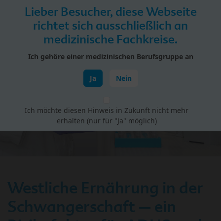
Skip to main content
Lieber Besucher, diese Webseite
Menü
richtet sich ausschließlich an
medizinische Fachkreise.
HiPP Portal für Fachkreise
Ich gehöre einer medizinischen Berufsgruppe an
Schwangerschaft & Geburt
Ja
Nein
Ich möchte diesen Hinweis in Zukunft nicht mehr
erhalten (nur für "Ja" möglich)
Westliche Ernährung in der
Schwangerschaft – ein