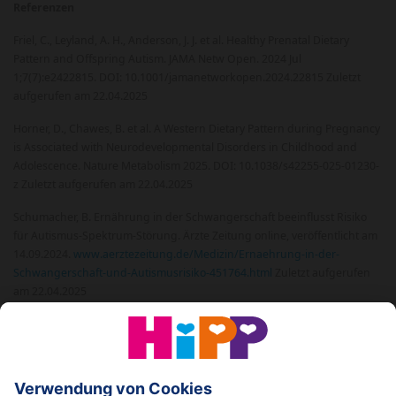
Referenzen
Friel, C., Leyland, A. H., Anderson, J. J. et al. Healthy Prenatal Dietary
Pattern and Offspring Autism. JAMA Netw Open. 2024 Jul
1;7(7):e2422815. DOI: 10.1001/jamanetworkopen.2024.22815 Zuletzt
aufgerufen am 22.04.2025
Horner, D., Chawes, B. et al. A Western Dietary Pattern during Pregnancy
is Associated with Neurodevelopmental Disorders in Childhood and
Adolescence. Nature Metabolism 2025. DOI: 10.1038/s42255-025-01230-
z Zuletzt aufgerufen am 22.04.2025
Schumacher, B. Ernährung in der Schwangerschaft beeinflusst Risiko
für Autismus-Spektrum-Störung. Ärzte Zeitung online, veröffentlicht am
14.09.2024.
www.aerztezeitung.de/Medizin/Ernaehrung-in-der-
Schwangerschaft-und-Autismusrisiko-451764.html
Zuletzt aufgerufen
am 22.04.2025
© 2026 HiPP