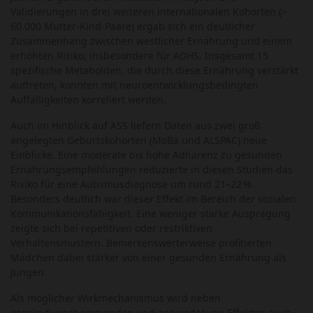
Validierungen in drei weiteren internationalen Kohorten (>
60.000 Mutter-Kind-Paare) ergab sich ein deutlicher
Zusammenhang zwischen westlicher Ernährung und einem
erhöhten Risiko, insbesondere für ADHS. Insgesamt 15
spezifische Metaboliten, die durch diese Ernährung verstärkt
auftreten, konnten mit neuroentwicklungsbedingten
Auffälligkeiten korreliert werden.
Auch im Hinblick auf ASS liefern Daten aus zwei groß
angelegten Geburtskohorten (MoBa und ALSPAC) neue
Einblicke. Eine moderate bis hohe Adhärenz zu gesunden
Ernährungsempfehlungen reduzierte in diesen Studien das
Risiko für eine Autismusdiagnose um rund 21–22 %.
Besonders deutlich war dieser Effekt im Bereich der sozialen
Kommunikationsfähigkeit. Eine weniger starke Ausprägung
zeigte sich bei repetitiven oder restriktiven
Verhaltensmustern. Bemerkenswerterweise profitierten
Mädchen dabei stärker von einer gesunden Ernährung als
Jungen.
Als möglicher Wirkmechanismus wird neben
entzündungshemmenden und antioxidativen Effekten auch