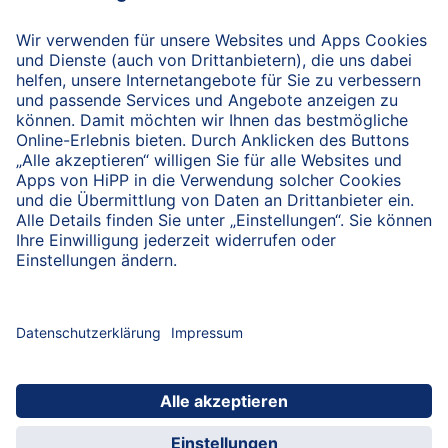
nach oben
HiPP Portal für Fachkreise
Fachkreise-Newsletter
HiPP Produkte
HiPP Infomaterial
Forschung & Studien
HiPP Vorträge
HiPP Fortbildungen
Bio bei HiPP
HiPP Hebammen-Akademie
Hebammen-Fortbildungen
Arbeitsmaterial
Servicematerial
Beratungsmaterial
HiPP Examenspaket
HiPP Kennenlernpaket
Hebammen-Newsletter
Datenschutzerklärung
Nutzungshinweise
Impressum
Kontakt
HiPP for Healthcare Professionals
hcp.hipp.com
www.hipp.de