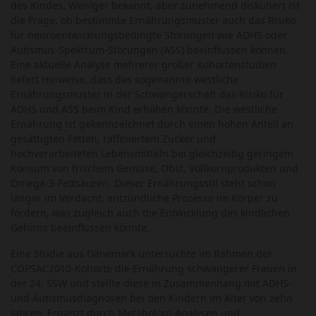
des Kindes. Weniger bekannt, aber zunehmend diskutiert ist
die Frage, ob bestimmte Ernährungsmuster auch das Risiko
für neuroentwicklungsbedingte Störungen wie ADHS oder
Autismus-Spektrum-Störungen (ASS) beeinflussen können.
Eine aktuelle Analyse mehrerer großer Kohortenstudien
liefert Hinweise, dass das sogenannte westliche
Ernährungsmuster in der Schwangerschaft das Risiko für
ADHS und ASS beim Kind erhöhen könnte. Die westliche
Ernährung ist gekennzeichnet durch einen hohen Anteil an
gesättigten Fetten, raffiniertem Zucker und
hochverarbeiteten Lebensmitteln bei gleichzeitig geringem
Konsum von frischem Gemüse, Obst, Vollkornprodukten und
Omega-3-Fettsäuren. Dieser Ernährungsstil steht schon
länger im Verdacht, entzündliche Prozesse im Körper zu
fördern, was zugleich auch die Entwicklung des kindlichen
Gehirns beeinflussen könnte.
Eine Studie aus Dänemark untersuchte im Rahmen der
COPSAC2010-Kohorte die Ernährung schwangerer Frauen in
der 24. SSW und stellte diese in Zusammenhang mit ADHS-
und Autismusdiagnosen bei den Kindern im Alter von zehn
Jahren. Ergänzt durch Metabolom-Analysen und