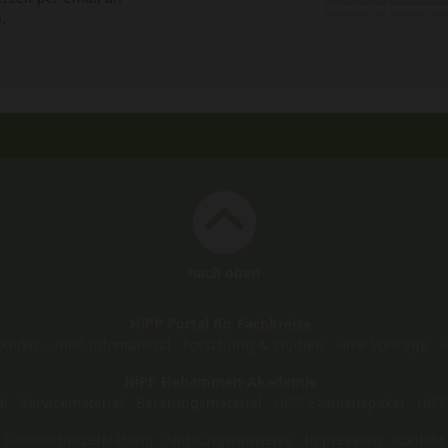
.
nach oben
HiPP Portal für Fachkreise
odukte
HiPP Infomaterial
Forschung & Studien
HiPP Vorträge
H
HiPP Hebammen-Akademie
al
Servicematerial
Beratungsmaterial
HiPP Examenspaket
HiPP
Datenschutzerklärung
Nutzungshinweise
Impressum
Kontakt