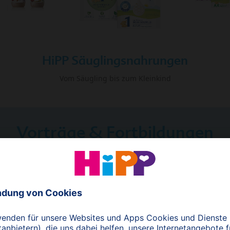
HiPP Säuglingsnahrungen
Vom Säugling bis zum Kleinkind
Vorträge & Fortbildungen
Fortbildungen fü
Aktuelle Fachvorträge zum
Anschauen & Zuhören
Zu den Vorträgen