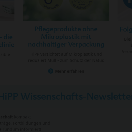
Pflegeprodukte ohne
Folg
Mikroplastik mit
 die
Ble
nachhaltiger Verpackung
linie
Vera
HiPP verzichtet auf Mikroplastik und
sible
reduziert Müll - zum Schutz der Natur.
Mehr erfahren
HiPP Wissenschafts-Newslette
nschaft
kompakt
träge, Fortbildungen und
e rundum informiert!