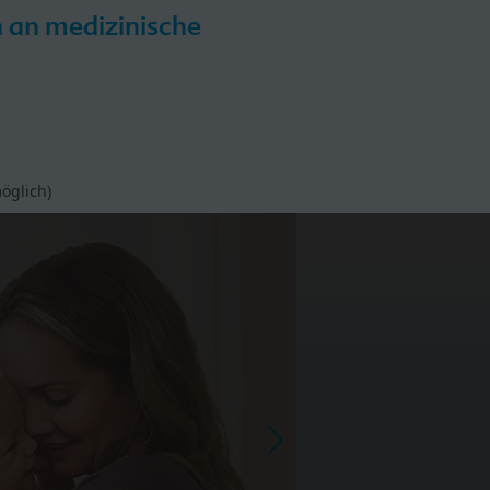
h an medizinische
iPP
HiPP Hebammen-Akademie
öglich)