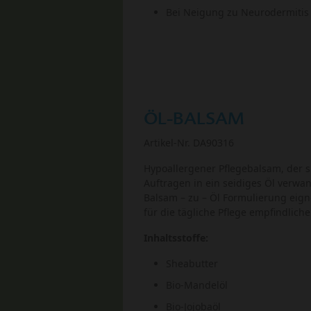
Bei Neigung zu Neurodermitis
ÖL-BALSAM
Artikel-Nr. DA90316
Hypoallergener Pflegebalsam, der 
Auftragen in ein seidiges Öl verwan
Balsam – zu – Öl Formulierung eigne
für die tägliche Pflege empfindlich
Inhaltsstoffe:
Sheabutter
Bio-Mandelöl
Bio-Jojobaöl