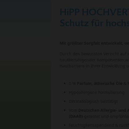
HiPP HOCHVERT
Schutz für hoch
Mit größter Sorgfalt entwickelt, u
Durch den bewussten Verzicht auf r
hautberuhigender Komponenten w
Hautbarriere in Ihrer Entwicklung u
0 %
Parfum
,
ätherische Öle
& F
Hypoallergene Formulierung
Dermatologisch bestätigt
Vom
Deutschen Allergie- und
(DAAB)
getestet und empfohle
Feuchtigkeitsspendend & rück