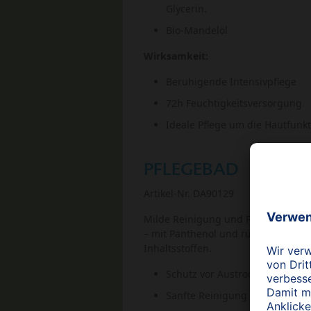
Glycerin.
Bio-Mandelöl
Wirksamkeit:
Beruhigende Intensivpflege
72h Feuchtigkeitsversorgung
Ideale Pflege um die Hautfunkt
PFLEGEBAD
Artikel-Nr. DA90129
Milde Reinigung und Pflege ab dem
– mit Panthenol und rückfettenden
Inhaltsstoffen.
Schutz vor Austrocknung
Sanfte Reinigung