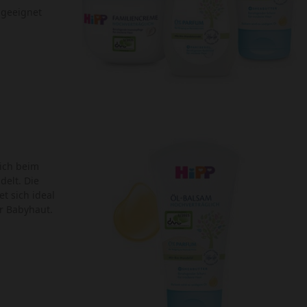
 geeignet
sich beim
delt. Die
t sich ideal
er Babyhaut.