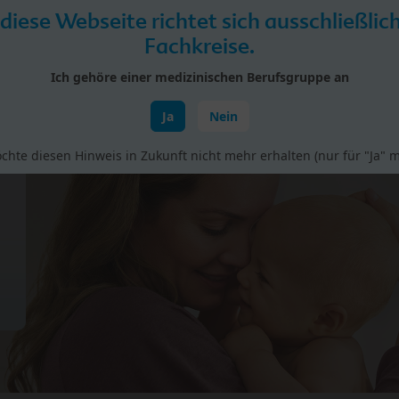
 diese Webseite richtet sich ausschließlic
Fachkreise.
Ich gehöre einer medizinischen Berufsgruppe an
Ja
Nein
rial
Studien
Vorträge & Fortbildungen
BIO bei H
chte diesen Hinweis in Zukunft nicht mehr erhalten (nur für "Ja" m