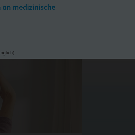
h an medizinische
iPP
HiPP Hebammen-Akademie
öglich)