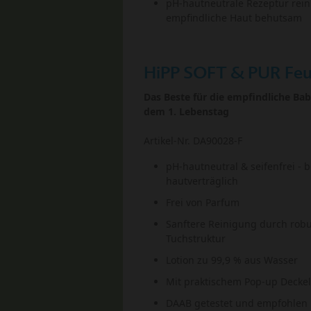
pH-hautneutrale Rezeptur rein
empfindliche Haut behutsam
HiPP SOFT & PUR Feu
Das Beste für die empfindliche Ba
dem 1. Lebenstag
Artikel-Nr. DA90028-F
pH-hautneutral & seifenfrei - 
hautverträglich
Frei von Parfum
Sanftere Reinigung durch rob
Tuchstruktur
Lotion zu 99,9 % aus Wasser
Mit praktischem Pop-up Deckel
DAAB getestet und empfohlen