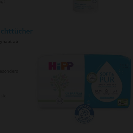
igt
chttücher
byhaut ab
besonders
uste