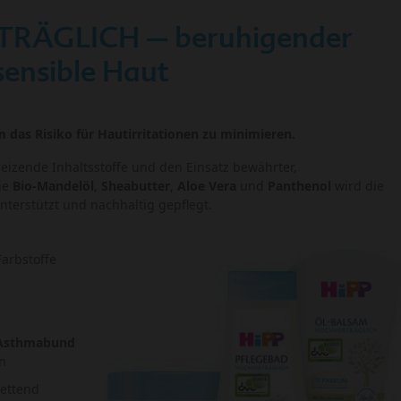
RÄGLICH – beruhigender
sensible Haut
m das Risiko für Hautirritationen zu minimieren.
eizende Inhaltsstoffe und den Einsatz bewährter,
ie
Bio-Mandelöl
,
Sheabutter
,
Aloe Vera
und
Panthenol
wird die
nterstützt und nachhaltig gepflegt.
arbstoffe
 Asthmabund
n
fettend