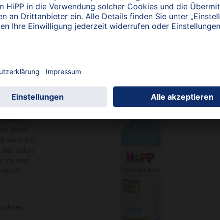
ltuendes
zur
derhaut.
ich ohne
al auch zur
 des Babys
ur milden
enbett.
rocknen