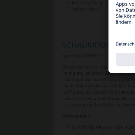
Für ein verträgliches und woh
Badeerlebnis
SCHAUMDUSCHE
Artikel-Nr. DA90318
Besonders schonende Möglichkeit 
Reinigung sensibler Baby- und Kin
Leicht applizierbare Schaum lässt s
starke Reibung direkt verteilen. Ide
Reinigung von Gesicht und Händen
sowie eine geeignete Möglichkeit z
Hautreinigung der Mutter im Woch
Wirksamkeit:
Schützt die Haut vor dem Aust