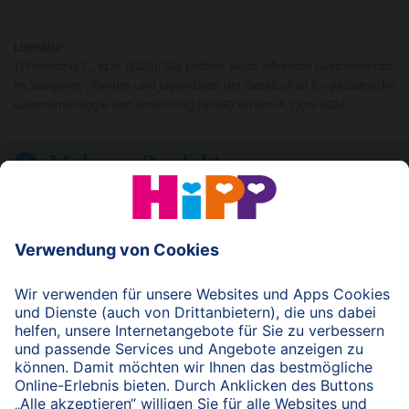
Literatur:
1) Posovszky C., et al. (2024). S2k Leitlinie akute infektiöse Gastroenteritis
im Säuglings-, Kindes- und Jugendalter der Gesellschaft für pädiatrische
Gastroenterologie und Ernährung (GPGE) Version 4.1 Juni 2024.
Mehr zu:
Produkte
© 2026 HiPP
nach oben
HiPP Portal für Fachkreise
Fachkreise-Newsletter
HiPP Produkte
HiPP Infomaterial