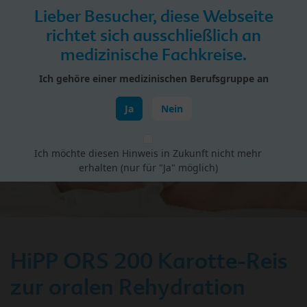
Skip to main content
Lieber Besucher, diese Webseite
Menü
richtet sich ausschließlich an
medizinische Fachkreise.
HiPP Portal für Fachkreise
Ich gehöre einer medizinischen Berufsgruppe an
Rehydration
Ja
Nein
Ich möchte diesen Hinweis in Zukunft nicht mehr
erhalten (nur für "Ja" möglich)
HiPP ORS 200 Karotte-Reis
zur oralen Rehydration