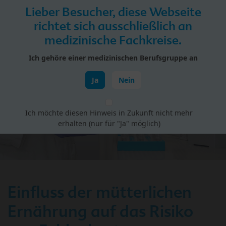
Skip to main content
Lieber Besucher, diese Webseite
Menü
richtet sich ausschließlich an
medizinische Fachkreise.
HiPP Portal für Fachkreise
Ich gehöre einer medizinischen Berufsgruppe an
Schwangerschaft & Geburt
Ja
Nein
Ich möchte diesen Hinweis in Zukunft nicht mehr
erhalten (nur für "Ja" möglich)
Einfluss der mütterlichen
Ernährung auf das Risiko