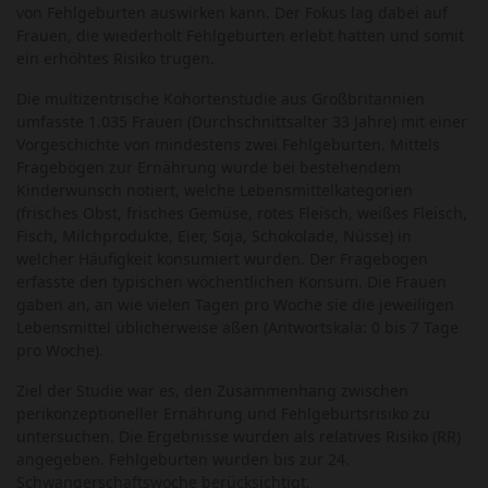
von Fehlgeburten auswirken kann. Der Fokus lag dabei auf
Frauen, die wiederholt Fehlgeburten erlebt hatten und somit
ein erhöhtes Risiko trugen.
Die multizentrische Kohortenstudie aus Großbritannien
umfasste 1.035 Frauen (Durchschnittsalter 33 Jahre) mit einer
Vorgeschichte von mindestens zwei Fehlgeburten. Mittels
Fragebögen zur Ernährung wurde bei bestehendem
Kinderwunsch notiert, welche Lebensmittelkategorien
(frisches Obst, frisches Gemüse, rotes Fleisch, weißes Fleisch,
Fisch, Milchprodukte, Eier, Soja, Schokolade, Nüsse) in
welcher Häufigkeit konsumiert wurden. Der Fragebogen
erfasste den typischen wöchentlichen Konsum. Die Frauen
gaben an, an wie vielen Tagen pro Woche sie die jeweiligen
Lebensmittel üblicherweise aßen (Antwortskala: 0 bis 7 Tage
pro Woche).
Ziel der Studie war es, den Zusammenhang zwischen
perikonzeptioneller Ernährung und Fehlgeburtsrisiko zu
untersuchen. Die Ergebnisse wurden als relatives Risiko (RR)
angegeben. Fehlgeburten wurden bis zur 24.
Schwangerschaftswoche berücksichtigt.