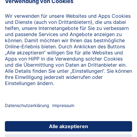
nach oben
HiPP Portal für Fachkreise
Fachkreise-Newsletter
HiPP Produkte
HiPP Infomaterial
Forschung & Studien
HiPP Vorträge
HiPP Fortbildungen
Bio bei HiPP
HiPP Hebammen-Akademie
Hebammen-Fortbildungen
Arbeitsmaterial
Servicematerial
Beratungsmaterial
HiPP Examenspaket
HiPP Kennenlernpaket
Hebammen-Newsletter
Datenschutzerklärung
Nutzungshinweise
Impressum
Kontakt
HiPP for Healthcare Professionals
hcp.hipp.com