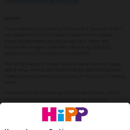
Hebammenwissen & -beratung
Literatur:
Chung Y, Melo P, Easter C, Price MJ, Dhillon-Smith R, Quenby S, Devall A,
Coomarasamy A (2025). The Association Between Periconceptual
Maternal Dietary Patterns and Miscarriage Risk in Women With
Recurrent Miscarriages: A Multicentre Cohort Study. BJOG 2025
Mar;132(4):504-517. DOI:10.1111/1471-0528.18022
WHO (2013). Meeting to develop a global consensus on preconception
care to reduce maternal and childhood mortality and morbidity: World
Health Organization Headquarters, Geneva, 6–7 February 2012: meeting
report.
iris.who.int/bitstream/handle/10665/78067/9789241505000_eng.pdf?
sequence=1&isAllowed=y
(zuletzt aufgerufen am 23.09.2025)
© 2026 HiPP