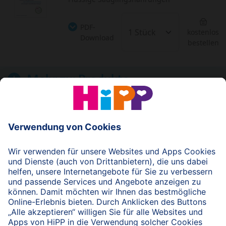
PDF-
kostenlos
Download
bestellen
Mehr zu:
Produkte
© 2026 HiPP
nach oben
HiPP Portal für Fachkreise
Fachkreise-Newsletter
HiPP Produkte
HiPP Infomaterial
Forschung & Studien
HiPP Vorträge
HiPP Fortbildungen