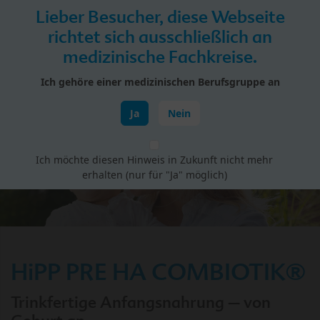
Skip to main content
Lieber Besucher, diese Webseite
Menü
richtet sich ausschließlich an
medizinische Fachkreise.
HiPP Portal für Fachkreise
Ich gehöre einer medizinischen Berufsgruppe an
Kliniknahrungen
Ja
Nein
Ich möchte diesen Hinweis in Zukunft nicht mehr
erhalten (nur für "Ja" möglich)
HiPP PRE HA COMBIOTIK®
Trinkfertige Anfangsnahrung – von